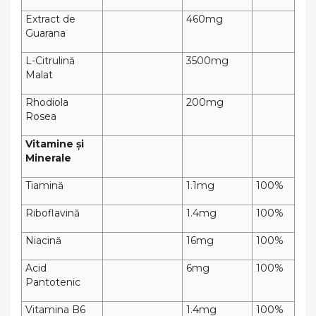
Extract de
460mg
Guarana
L-Citrulină
3500mg
Malat
Rhodiola
200mg
Rosea
Vitamine și
Minerale
Tiamină
1.1mg
100%
Riboflavină
1.4mg
100%
Niacină
16mg
100%
Acid
6mg
100%
Pantotenic
Vitamina B6
1.4mg
100%