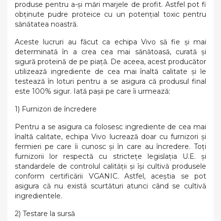
produse pentru a-și mări marjele de profit. Astfel pot fi
obținute pudre proteice cu un potențial toxic pentru
sănătatea noastră.
Aceste lucruri au făcut ca echipa Vivo să fie și mai
determinată în a crea cea mai sănătoasă, curată și
sigură proteină de pe piață. De aceea, acest producător
utilizează ingrediente de cea mai înaltă calitate și le
testează în loturi pentru a se asigura că produsul final
este 100% sigur. Iată pașii pe care îi urmează:
1) Furnizori de încredere
Pentru a se asigura ca folosesc ingrediente de cea mai
înaltă calitate, echipa Vivo lucrează doar cu furnizori și
fermieri pe care îi cunosc și în care au încredere. Toți
furnizorii lor respectă cu strictețe legislația U.E. și
standardele de controlul calității și își cultivă produsele
conform certificării VGANIC. Astfel, aceștia se pot
asigura că nu există scurtături atunci când se cultivă
ingredientele.
2) Testare la sursă