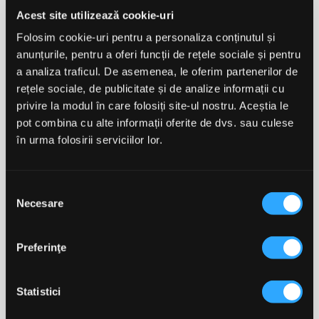
producerea de energie și la metabolism; sintetizează
Acest site utilizează cookie-uri
acizii grași și colesterolul și glicogenul pentru energie;
produce celule roșii și albe din sânge; protejează
Folosim cookie-uri pentru a personaliza conținutul și
sistemul nervos central; convertește nutrienții în
anunțurile, pentru a oferi funcții de rețele sociale și pentru
energie; ajută la repararea țesuturilor și la maturizarea
a analiza traficul. De asemenea, le oferim partenerilor de
celulelor roșii din sânge;
rețele sociale, de publicitate și de analize informații cu
Cofeina naturală din extract de Guarana
(11%
privire la modul în care folosiți site-ul nostru. Aceștia le
cofeină) crește vigilența - îmbunătățind performanța
pot combina cu alte informații oferite de dvs. sau culese
sportivă; mai puține efecte secundare ale cofeinei din
în urma folosirii serviciilor lor.
sursă naturală.
Rhodiola Rosea
îmbunătățește concentrarea și
rezistența; reduce oboseala; îmbunătățește
Selecția
concentrarea.
Necesare
consimțământului
Malatul de L-Citrulină
2:1 îmbunătățește eliminarea
amoniacului care contribuie la oboseala musculară;
Preferinţe
crește producția de energie; stimulează producția de
oxid nitric, care îmbunătățește fluxul sanguin către
mușchi, sprijinind recuperarea și funcționarea
Statistici
musculară.