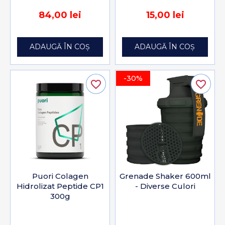
84,00 lei
15,00 lei
ADAUGĂ ÎN COȘ
ADAUGĂ ÎN COȘ
-30%
favorite_border
favorite_border
Puori Colagen
Grenade Shaker 600ml
Hidrolizat Peptide CP1
- Diverse Culori
300g