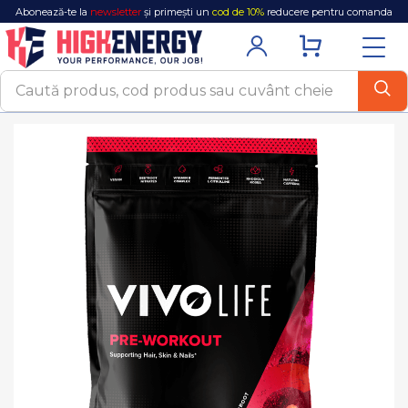
Abonează-te la
newsletter
și primești un
cod de 10%
reducere pentru comanda
ta!