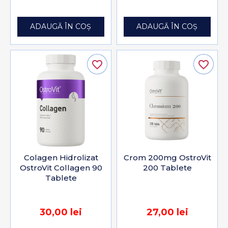
ADAUGĂ ÎN COȘ
ADAUGĂ ÎN COȘ
favorite_border
favorite_border
Colagen Hidrolizat
Crom 200mg OstroVit
OstroVit Collagen 90
200 Tablete
Tablete
30,00 lei
27,00 lei