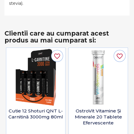
stevia).
Clientii care au cumparat acest
produs au mai cumparat si:
favorite_border
favorite_border
Cutie 12 Shoturi QNT L-
OstroVit Vitamine Și
Carnitină 3000mg 80ml
Minerale 20 Tablete
Efervescente