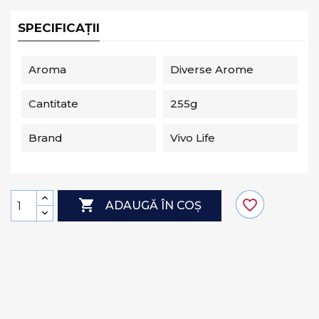
SPECIFICAȚII
Aroma
Diverse Arome
Cantitate
255g
Brand
Vivo Life

favorite_border
ADAUGĂ ÎN COȘ