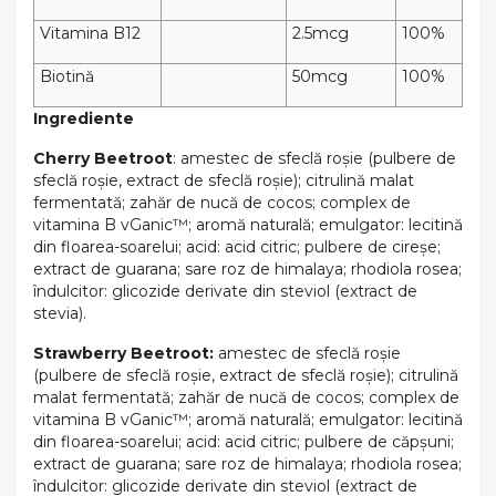
Vitamina B12
2.5mcg
100%
Biotină
50mcg
100%
Ingrediente
Cherry Beetroot
: amestec de sfeclă roșie (pulbere de
sfeclă roșie, extract de sfeclă roșie); citrulină malat
fermentată; zahăr de nucă de cocos; complex de
vitamina B vGanic™; aromă naturală; emulgator: lecitină
din floarea-soarelui; acid: acid citric; pulbere de cireșe;
extract de guarana; sare roz de himalaya; rhodiola rosea;
îndulcitor: glicozide derivate din steviol (extract de
stevia).
Strawberry Beetroot:
amestec de sfeclă roșie
(pulbere de sfeclă roșie, extract de sfeclă roșie); citrulină
malat fermentată; zahăr de nucă de cocos; complex de
vitamina B vGanic™; aromă naturală; emulgator: lecitină
din floarea-soarelui; acid: acid citric; pulbere de căpșuni;
extract de guarana; sare roz de himalaya; rhodiola rosea;
îndulcitor: glicozide derivate din steviol (extract de