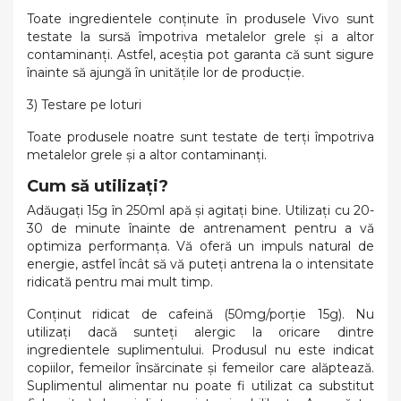
Toate ingredientele conținute în produsele Vivo sunt
testate la sursă împotriva metalelor grele și a altor
contaminanți. Astfel, aceștia pot garanta că sunt sigure
înainte să ajungă în unitățile lor de producție.
3) Testare pe loturi
Toate produsele noatre sunt testate de terți împotriva
metalelor grele și a altor contaminanți.
Cum să utilizați?
Adăugați 15g în 250ml apă și agitați bine. Utilizați cu 20-
30 de minute înainte de antrenament pentru a vă
optimiza performanța. Vă oferă un impuls natural de
energie, astfel încât să vă puteți antrena la o intensitate
ridicată pentru mai mult timp.
Conținut ridicat de cafeină (50mg/porție 15g). Nu
utilizați dacă sunteți alergic la oricare dintre
ingredientele suplimentului. Produsul nu este indicat
copiilor, femeilor însărcinate și femeilor care alăptează.
Suplimentul alimentar nu poate fi utilizat ca substitut