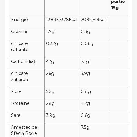
porție
15g
Energie
1389kj/328kcal
208kj/49kcal
Grăsimi
1.7g
0.3g
din care
0.37g
0.06g
saturate
Carbohidrați
47g
7.1g
din care
26g
3.9g
zaharuri
Fibre
5.5g
0.8g
Proteine
28g
4.2g
Sare
3.9g
0.6g
Amestec de
7.5g
Sfeclă Roșie