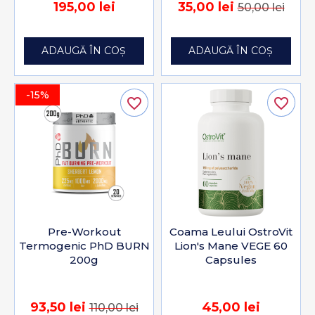
195,00 lei
35,00 lei
50,00 lei
ADAUGĂ ÎN COȘ
ADAUGĂ ÎN COȘ
-15%
favorite_border
favorite_border
Pre-Workout
Coama Leului OstroVit
Termogenic PhD BURN
Lion's Mane VEGE 60
200g
Capsules
93,50 lei
45,00 lei
110,00 lei