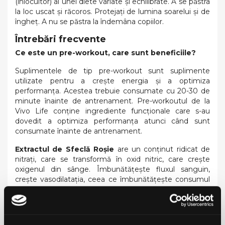
(înlocuitor) al unei diete variate și echilibrate. A se păstra
la loc uscat și răcoros. Protejați de lumina soarelui și de
îngheț. A nu se păstra la îndemâna copiilor.
Întrebări frecvente
Ce este un pre-workout, care sunt beneficiile?
Suplimentele de tip pre-workout sunt suplimente
utilizate pentru a crește energia și a optimiza
performanța. Acestea trebuie consumate cu 20-30 de
minute înainte de antrenament. Pre-workoutul de la
Vivo Life conține ingrediente funcționale care s-au
dovedit a optimiza performanța atunci când sunt
consumate înainte de antrenament.
Extractul de Sfeclă Roșie
are un conținut ridicat de
nitrați, care se transformă în oxid nitric, care crește
oxigenul din sânge. Îmbunătățește fluxul sanguin,
crește vasodilatația, ceea ce îmbunătățește consumul
de oxigen în interiorul celulelor, îmbunătățind
performanța fizică. Scade tensiunea arterială.
Amestecul de vitamine din complexul B
ajută la