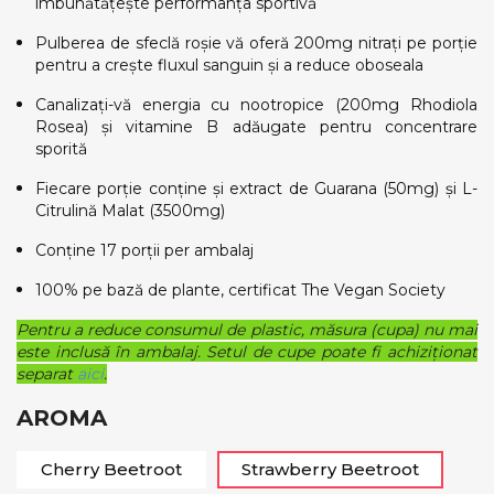
îmbunătățește performanța sportivă
Pulberea de sfeclă roșie vă oferă 200mg nitrați pe porție
pentru a crește fluxul sanguin și a reduce oboseala
Canalizați-vă energia cu nootropice (200mg Rhodiola
Rosea) și vitamine B adăugate pentru concentrare
sporită
Fiecare porție conține și extract de Guarana (50mg) și L-
Citrulină Malat (3500mg)
Conține 17 porții per ambalaj
100% pe bază de plante, certificat The Vegan Society
Pentru a reduce consumul de plastic, măsura (cupa) nu mai
este inclusă în ambalaj. Setul de cupe poate fi achiziționat
separat
aici
.
AROMA
Cherry Beetroot
Strawberry Beetroot