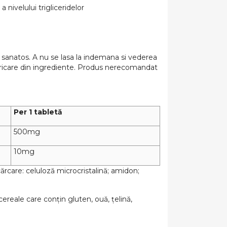
 nivelului trigliceridelor
ta sanatos. A nu se lasa la indemana si vederea
oricare din ingrediente. Produs nerecomandat
Per 1 tabletă
500mg
10mg
ărcare: celuloză microcristalină; amidon;
ereale care conțin gluten, ouă, țelină,