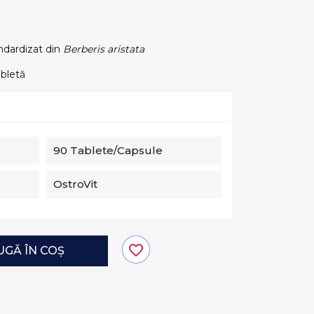
ndardizat din
Berberis aristata
bletă
90 Tablete/capsule
OstroVit
favorite_border
GĂ ÎN COȘ