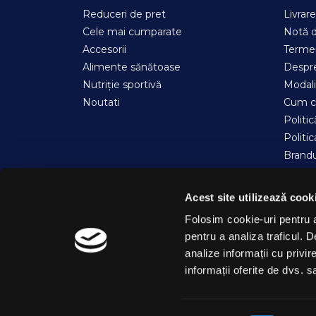
Reduceri de pret
Livrar
Cele mai cumparate
Notă d
Accesorii
Termen
Alimente sănătoase
Despre
Nutriție sportivă
Modali
Noutati
Cum 
Politic
Politi
Brandu
Progra
Conta
Acest site utilizează cook
Harta s
Folosim cookie-uri pentru a 
Magaz
pentru a analiza traficul. 
ANPC
analize informații cu privir
informații oferite de dvs. sa