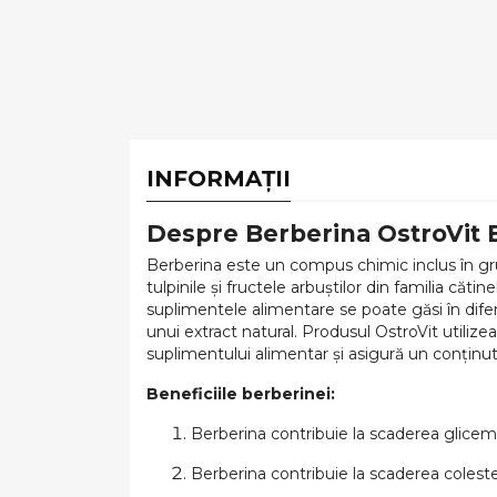
INFORMAȚII
Despre Berberina OstroVit 
Berberina este un compus chimic inclus în grupu
tulpinile și fructele arbuștilor din familia căt
suplimentele alimentare se poate găsi în dife
unui extract natural. Produsul OstroVit utiliz
suplimentului alimentar și asigură un conținut 
Beneficiile berberinei:
Berberina contribuie la scaderea glicemie
Berberina contribuie la scaderea colester