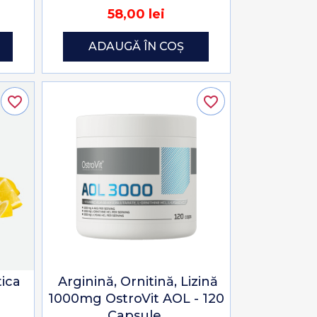
58,00 lei
ADAUGĂ ÎN COȘ
favorite_border
favorite_border
tica
Arginină, Ornitină, Lizină
1000mg OstroVit AOL - 120
Capsule