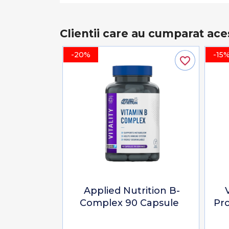
Clientii care au cumparat ace
-20%
-15
favorite_border
Applied Nutrition B-
Complex 90 Capsule
Pr