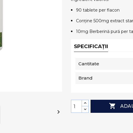
90 tablete per flacon
Conține 500mg extract sta
10mg Berberină pură per ta
SPECIFICAȚII
Cantitate
Brand

ADAU
