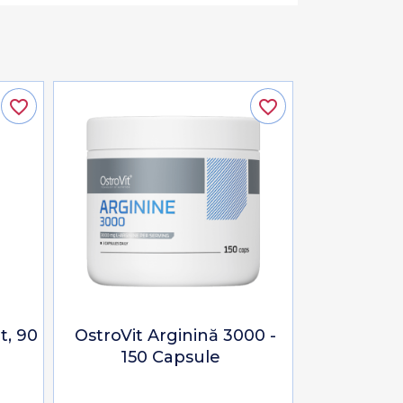
favorite_border
favorite_border
t, 90
OstroVit Arginină 3000 -
150 Capsule