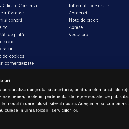
e/Ridicare Comenzi
Informatii personale
e informare
Comenzi
i și condiții
Note de credit
 noi
Adrese
tăți de plată
Vouchere
comand
ă retur
ca de cookies
ri comercializate
m de Loialitate
cteaza-ne
ie-uri
ite-ului
personaliza conținutul și anunțurile, pentru a oferi funcții de rețe
ine
De asemenea, le oferim partenerilor de rețele sociale, de publicitat
e la modul în care folosiți site-ul nostru. Aceștia le pot combina c
u culese în urma folosirii serviciilor lor.