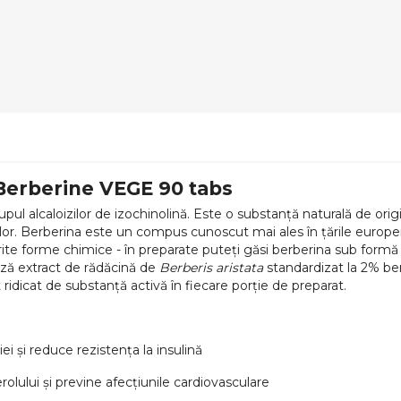
Berberine VEGE 90 tabs
l alcaloizilor de izochinolină. Este o substanță naturală de origin
inelor. Berberina este un compus cunoscut mai ales în țările europene
rite forme chimice - în preparate puteți găsi berberina sub formă 
ează extract de rădăcină de
Berberis aristata
standardizat la 2% ber
ridicat de substanță activă în fiecare porție de preparat.
i și reduce rezistența la insulină
olului și previne afecțiunile cardiovasculare