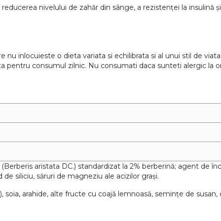
reducerea nivelului de zahăr din sânge, a rezistenței la insulină și a
u inlocuieste o dieta variata si echilibrata si al unui stil de via
ta pentru consumul zilnic. Nu consumati daca sunteti alergic la 
(Berberis aristata DC.) standardizat la 2% berberină; agent de înc
 de siliciu, săruri de magneziu ale acizilor grași.
, soia, arahide, alte fructe cu coajă lemnoasă, semințe de susan, c