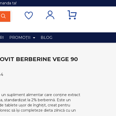
manda ta!
RI
PROMOȚII
BLOG
OVIT BERBERINE VEGE 90
24
 un supliment alimentar care conține extract
ta, standardizat la 2% berberină. Este un
de tablete ușor de înghițit, creat pentru
oresc să își completeze dieta zilnică cu un