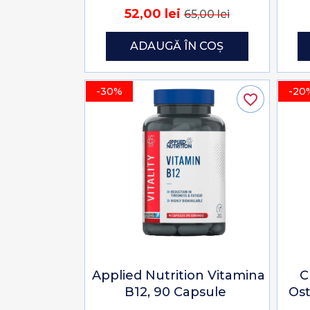
52,00 lei
65,00 lei
ADAUGĂ ÎN COȘ
-30%
-20
favorite_border
Applied Nutrition Vitamina
C
B12, 90 Capsule
Ost