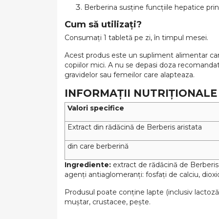
Berberina susține funcțiile hepatice prin 
Cum să utilizați?
Consumați 1 tabletă pe zi, în timpul mesei.
Acest produs este un supliment alimentar care n
copiilor mici. A nu se depasi doza recomanda
gravidelor sau femeilor care alapteaza.
INFORMAȚII NUTRIȚIONALE
Valori specifice
Extract din rădăcină de Berberis aristata
din care berberină
Ingrediente:
extract de rădăcină de Berberis 
agenți antiaglomeranți: fosfați de calciu, dioxid
Produsul poate conține lapte (inclusiv lactoză)
muștar, crustacee, pește.