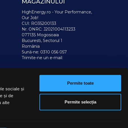
MAGAZINULUI
HighEnergy.ro - Your Performance,
Our Job!
CUI: RO35200133
Nr. ONRC: J2021004113233
077135 Mogosoaia
Bucuresti, Sectorul 1
România
Sună-ne:
0310 056 057
Trimite-ne un e-mail:
Permite toate
le sociale și
e și de
Permite selecția
u alte