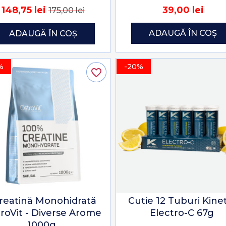
148,75 lei
39,00 lei
175,00 lei
ADAUGĂ ÎN COȘ
ADAUGĂ ÎN COȘ
%
-20%
favorite_border
reatină Monohidrată
Cutie 12 Tuburi Kine
roVit - Diverse Arome
Electro-C 67g
1000g