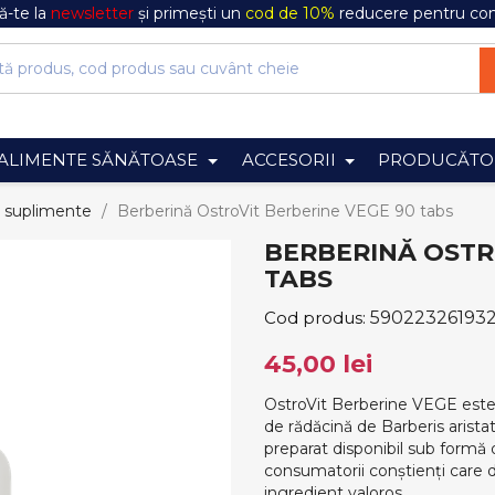
-te la
newsletter
și primești un
cod de 10%
reducere pentru co
ALIMENTE SĂNĂTOASE
ACCESORII
PRODUCĂTO
e suplimente
Berberină OstroVit Berberine VEGE 90 tabs
BERBERINĂ OSTR
TABS
Cod produs:
59022326193
45,00 lei
OstroVit Berberine VEGE este
de rădăcină de Barberis arista
preparat disponibil sub formă 
consumatorii conștienți care d
ingredient valoros.