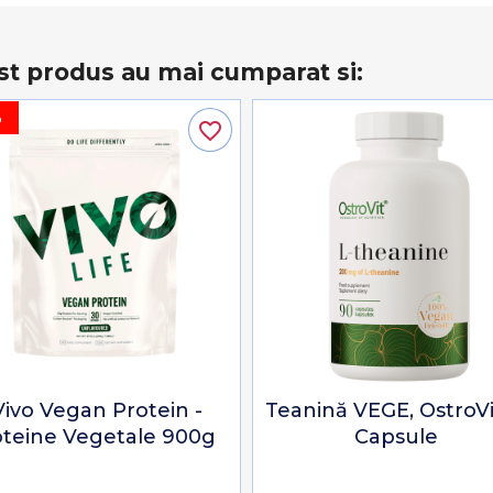
st produs au mai cumparat si:
%
favorite_border
Vivo Vegan Protein -
Teanină VEGE, OstroVi
oteine Vegetale 900g
Capsule