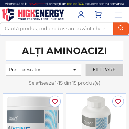
Abonează-te la
newsletter
și primești un
cod de 10%
reducere pentru comanda
ta!
ALȚI AMINOACIZI

FILTRARE
Pret - crescator
Se afiseaza 1-15 din 15 produs(e)
favorite_border
favorite_border