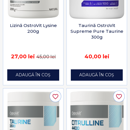
Lizină OstroVit Lysine
Taurină OstroVit
200g
Supreme Pure Taurine
300g
27,00 lei
40,00 lei
45,00 lei
ADAUGĂ ÎN COȘ
ADAUGĂ ÎN COȘ
favorite_border
favorite_border