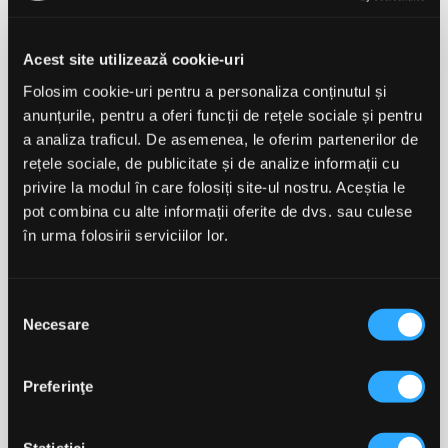
Acest site utilizează cookie-uri
Arginină, Ornitină, Lizină
L-Glutation Redus
1000mg OstroVit AOL -
200mg OstroVit 90
Folosim cookie-uri pentru a personaliza conținutul și
120 Capsule
Capsule
anunțurile, pentru a oferi funcții de rețele sociale și pentru
a analiza traficul. De asemenea, le oferim partenerilor de
rețele sociale, de publicitate și de analize informații cu
65,00 lei
70,00 lei
privire la modul în care folosiți site-ul nostru. Aceștia le
pot combina cu alte informații oferite de dvs. sau culese
în urma folosirii serviciilor lor.
ADAUGĂ ÎN COȘ
ADAUGĂ ÎN COȘ
-15%
Selecția
favorite_border
favorite_border
Necesare
consimțământului
Preferinţe
Statistici