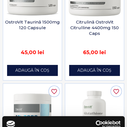
OstroVit Taurină 1500mg
Citrulină OstroVit
120 Capsule
Citrulline 4400mg 150
Caps
45,00 lei
65,00 lei
ADAUGĂ ÎN COȘ
ADAUGĂ ÎN COȘ
favorite_border
favorite_border