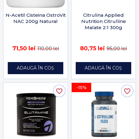
N-Acetil Cisteina OstroVit
Citrulina Applied
NAC 200g Natural
Nutrition Citrulline
Malate 2:1 300g
71,50 lei
80,75 lei
110,00 lei
95,00 lei
ADAUGĂ ÎN COȘ
ADAUGĂ ÎN COȘ
-15%
favorite_border
favorite_border