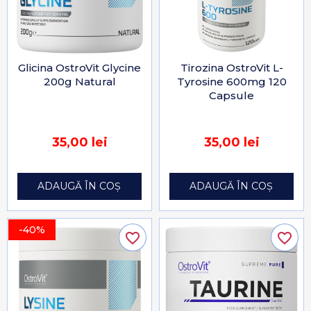
Glicina OstroVit Glycine
Tirozina OstroVit L-
200g Natural
Tyrosine 600mg 120
Capsule
35,00 lei
35,00 lei
ADAUGĂ ÎN COȘ
ADAUGĂ ÎN COȘ
-40%
favorite_border
favorite_border