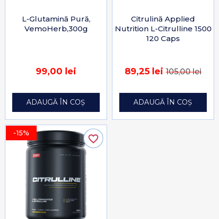
L-Glutamină Pură,
Citrulină Applied
VemoHerb,300g
Nutrition L-Citrulline 1500
120 Caps
99,00 lei
89,25 lei
105,00 lei
ADAUGĂ ÎN COȘ
ADAUGĂ ÎN COȘ
-15%
favorite_border