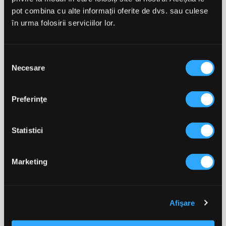
pot combina cu alte informații oferite de dvs. sau culese
în urma folosirii serviciilor lor.
Proteină Din Vită Ostrovit
Proteină Din Vită Ostrovit
Selecția
Hydro Beef Protein 700g
Hydro Beef Protein 1800
Necesare
G
consimțământului
Preferinţe
125,00 lei
299,00 lei
Statistici
ADAUGĂ ÎN COȘ
ADAUGĂ ÎN COȘ
Marketing
Se afiseaza 1-2 din 2 produs(e)

Afişare
Înapoi la început