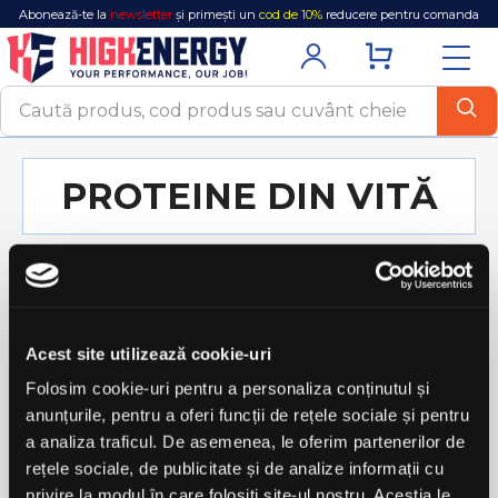
Abonează-te la
newsletter
și primești un
cod de 10%
reducere pentru comanda
ta!
PROTEINE DIN VITĂ

FILTRARE
Pret - crescator
Se afiseaza 1-2 din 2 produs(e)
Acest site utilizează cookie-uri
Folosim cookie-uri pentru a personaliza conținutul și
favorite_border
favorite_border
anunțurile, pentru a oferi funcții de rețele sociale și pentru
a analiza traficul. De asemenea, le oferim partenerilor de
rețele sociale, de publicitate și de analize informații cu
privire la modul în care folosiți site-ul nostru. Aceștia le