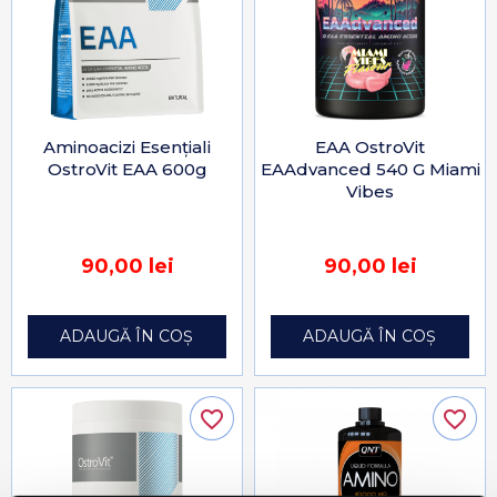
Aminoacizi Esențiali
EAA OstroVit
OstroVit EAA 600g
EAAdvanced 540 G Miami
Vibes
90,00 lei
90,00 lei
ADAUGĂ ÎN COȘ
ADAUGĂ ÎN COȘ
favorite_border
favorite_border