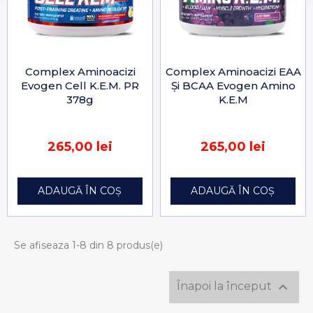
Complex Aminoacizi
Complex Aminoacizi EAA
Evogen Cell K.E.M. PR
Și BCAA Evogen Amino
378g
K.E.M
265,00 lei
265,00 lei
ADAUGĂ ÎN COȘ
ADAUGĂ ÎN COȘ
Se afiseaza 1-8 din 8 produs(e)

Înapoi la început