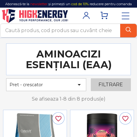
Abonează-te la
newsletter
și primești un
cod de 10%
reducere pentru comanda
ta!
AMINOACIZI
ESENȚIALI (EAA)

FILTRARE
Pret - crescator
Se afiseaza 1-8 din 8 produs(e)
favorite_border
favorite_border