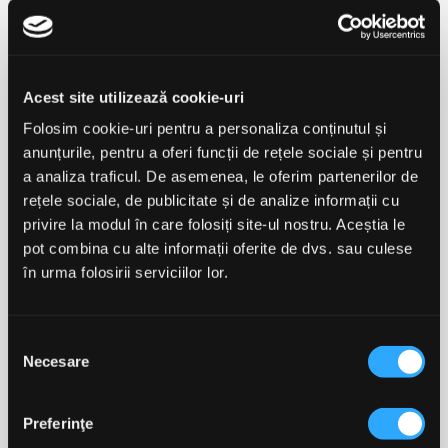
Acest site utilizează cookie-uri
Aminoacizi Esențiali
QNT Aminoacizi Lichizi
Folosim cookie-uri pentru a personaliza conținutul și
OstroVit EAA 5750 Mg
40.000mg 1l
anunțurile, pentru a oferi funcții de rețele sociale și pentru
300 Caps
a analiza traficul. De asemenea, le oferim partenerilor de
rețele sociale, de publicitate și de analize informații cu
privire la modul în care folosiți site-ul nostru. Aceștia le
110,00 lei
99,00 lei
pot combina cu alte informații oferite de dvs. sau culese
în urma folosirii serviciilor lor.
ADAUGĂ ÎN COȘ
ADAUGĂ ÎN COȘ
Selecția
-20%
-15%
Necesare
favorite_border
favorite_border
consimțământului
Preferinţe