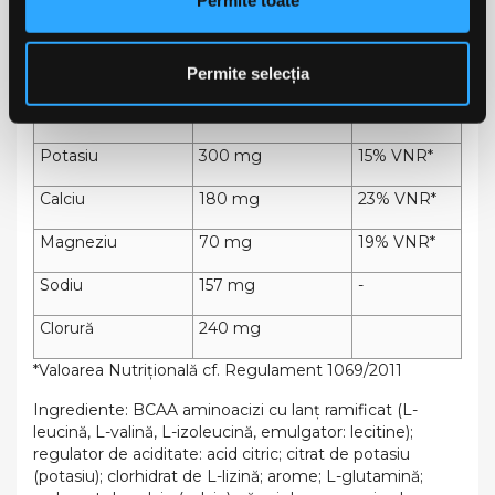
Permite toate
L-Cysteină HCl
25 mg
-
Vitamina B6
0.4 mg
29% VNR*
Permite selecția
ELECTROLIȚI
Potasiu
300 mg
15% VNR*
Calciu
180 mg
23% VNR*
Magneziu
70 mg
19% VNR*
Sodiu
157 mg
-
Clorură
240 mg
*Valoarea Nutrițională cf. Regulament 1069/2011
Ingrediente: BCAA aminoacizi cu lanț ramificat (L-
leucină, L-valină, L-izoleucină, emulgator: lecitine);
regulator de aciditate: acid citric; citrat de potasiu
(potasiu); clorhidrat de L-lizină; arome; L-glutamină;