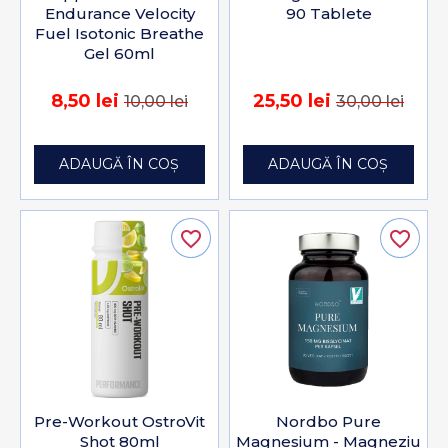
Endurance Velocity
90 Tablete
Fuel Isotonic Breathe
Gel 60ml
8,50 lei
25,50 lei
10,00 lei
30,00 lei
ADAUGĂ ÎN COȘ
ADAUGĂ ÎN COȘ
favorite_border
favorite_border
Pre-Workout OstroVit
Nordbo Pure
Shot 80ml
Magnesium - Magneziu