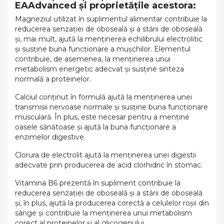
EAAdvanced și proprietățile acestora:
Magneziul utilizat în suplimentul alimentar contribuie la
reducerea senzației de oboseală și a stării de oboseală
și, mai mult, ajută la menținerea echilibrului electrolitic
și susține buna funcționare a mușchilor. Elementul
contribuie, de asemenea, la menținerea unui
metabolism energetic adecvat și susține sinteza
normală a proteinelor.
Calciul conținut în formulă ajută la menținerea unei
transmisii nervoase normale și susține buna funcționare
musculară. În plus, este necesar pentru a menține
oasele sănătoase și ajută la buna funcționare a
enzimelor digestive.
Clorura de electrolit ajută la menținerea unei digestii
adecvate prin producerea de acid clorhidric în stomac.
Vitamina B6 prezentă în supliment contribuie la
reducerea senzației de oboseală și a stării de oboseală
și, în plus, ajută la producerea corectă a celulelor roșii din
sânge și contribuie la menținerea unui metabolism
corect al proteinelor și al glicogenului.