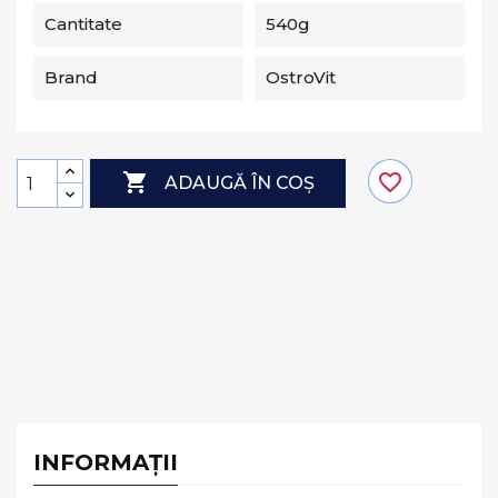
Cantitate
540g
Brand
OstroVit

favorite_border
ADAUGĂ ÎN COȘ
INFORMAȚII