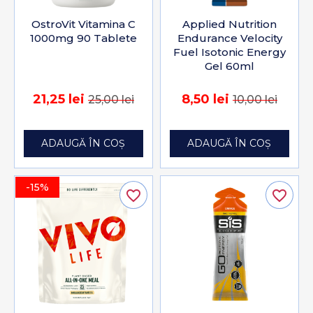
OstroVit Vitamina C
Applied Nutrition
1000mg 90 Tablete
Endurance Velocity
Fuel Isotonic Energy
Gel 60ml
21,25 lei
8,50 lei
25,00 lei
10,00 lei
ADAUGĂ ÎN COȘ
ADAUGĂ ÎN COȘ
-15%
favorite_border
favorite_border