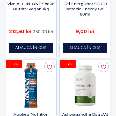
Vivo ALL-IN-ONE Shake
Gel Energizant SiS GO
Nutritiv Vegan 1kg
Isotonic Energy Gel
60ml
212,50 lei
9,00 lei
250,00 lei
ADAUGĂ ÎN COȘ
ADAUGĂ ÎN COȘ
-15%
-15%
favorite_border
favorite_border
Applied Nutrition
Ashwagandha OstroVit