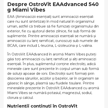
Despre OstroVit EAAdvanced 540
g Miami Vibes
EAA (Aminoacizii esențiali) sunt aminoacizi esențiali
care nu sunt sintetizați în mod natural în organismul
uman, astfel că trebuie să fie furnizați organismului din
exterior, fie cu ajutorul dietei zilnice, fie sub formă de
suplimente. Printre aminoacizii esențiali se numără și
aminoacizii cu lanț ramificat, cunoscuți sub numele de
BCAA, care includ L-leucina, L-izoleucina și L-valina.
În OstroVit EAAdvanced în aromă Miami Vibes puteți
găsi toți aminoacizii cu lanț ramificat și alți aminoacizi
esențiali. În plus, suplimentul conține electroliți, adică
minerale care sunt prezente în corpul uman sub formă
de soluții apoase de ioni. Electroliții sunt formați prin
disocierea sărurilor, acizilor și bazelor, iar în organism se
găsesc în sânge, plasmă sau fluidele tisulare. Printre
mineralele prezente în OstroVit EAAdvanced cu aromă
Miami Vibes se numără potasiul, magneziul, sodiul,
clorura și calciul.
Nutrienții conținuți în OstroVit