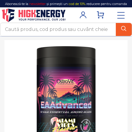
Abonează-te la
newsletter
și primești un
cod de 10%
reducere pentru comanda
ta!