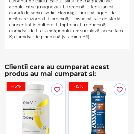
carbonat de calciu (calciu); săruri de magneziu ale
acidului citric (magneziu); L-treonină; L-fenilalanină;
clorură de sodiu (sodiu, clorură); L-tirozină; agent de
încărcare: izomalt; L-arginină; L-histidină; suc de sfeclă
concentrat în pulbere; L-triptofan; L-metionină;
clorhidrat de L-cisteină; îndulcitori: sucraloză, acesulfam
K; clorhidrat de piridoxină (vitamina B6).
Clientii care au cumparat acest
produs au mai cumparat si:
-15%
-15%
favorite_border
favorite_border