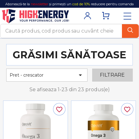
Abonează-te la
newsletter
și primești un
cod de 10%
reducere pentru comanda
ta!
GRĂSIMI SĂNĂTOASE

FILTRARE
Pret - crescator
Se afiseaza 1-23 din 23 produs(e)
favorite_border
favorite_border