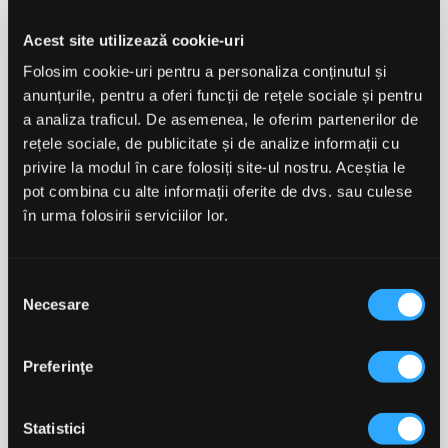
Acest site utilizează cookie-uri
OstroVit Omega 3
OstroVit Omega 3-6-9
Extreme 90 Capsule
180 Capsule
Folosim cookie-uri pentru a personaliza conținutul și
anunțurile, pentru a oferi funcții de rețele sociale și pentru
a analiza traficul. De asemenea, le oferim partenerilor de
rețele sociale, de publicitate și de analize informații cu
70,00 lei
75,00 lei
privire la modul în care folosiți site-ul nostru. Aceștia le
pot combina cu alte informații oferite de dvs. sau culese
în urma folosirii serviciilor lor.
ADAUGĂ ÎN COȘ
ADAUGĂ ÎN COȘ
-15%
Selecția
favorite_border
favorite_border
Necesare
consimțământului
Preferinţe
Statistici