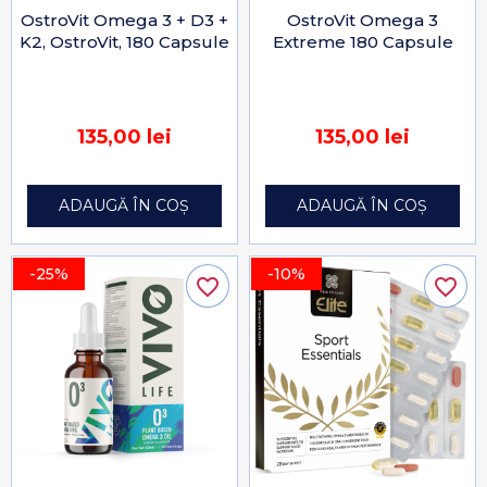
OstroVit Omega 3 + D3 +
OstroVit Omega 3
K2, OstroVit, 180 Capsule
Extreme 180 Capsule
135,00 lei
135,00 lei
ADAUGĂ ÎN COȘ
ADAUGĂ ÎN COȘ
-25%
-10%
favorite_border
favorite_border