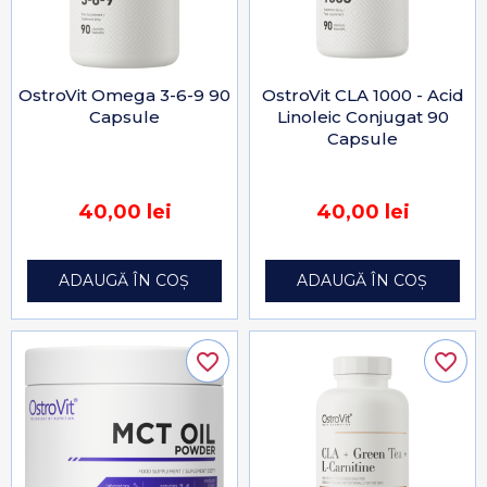
OstroVit Omega 3-6-9 90
OstroVit CLA 1000 - Acid
Capsule
Linoleic Conjugat 90
Capsule
40,00 lei
40,00 lei
ADAUGĂ ÎN COȘ
ADAUGĂ ÎN COȘ
favorite_border
favorite_border