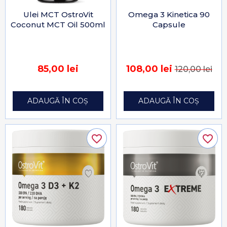
Ulei MCT OstroVit
Omega 3 Kinetica 90
Coconut MCT Oil 500ml
Capsule
85,00 lei
108,00 lei
120,00 lei
ADAUGĂ ÎN COȘ
ADAUGĂ ÎN COȘ
favorite_border
favorite_border