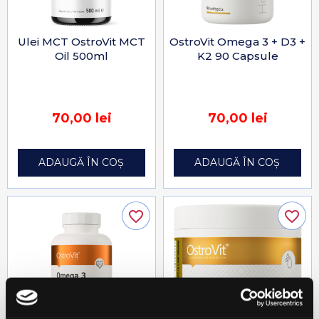
Ulei MCT OstroVit MCT
OstroVit Omega 3 + D3 +
Oil 500ml
K2 90 Capsule
70,00 lei
70,00 lei
ADAUGĂ ÎN COȘ
ADAUGĂ ÎN COȘ
favorite_border
favorite_border