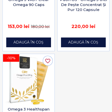
Omega 90 Caps
De Pește Concentrat Și
Pur 120 Capsule
153,00 lei
220,00 lei
180,00 lei
ADAUGĂ ÎN COȘ
ADAUGĂ ÎN COȘ
-10%
favorite_border
Omega 3 Healthspan