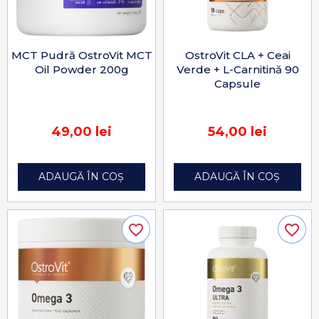
MCT Pudră OstroVit MCT
OstroVit CLA + Ceai
Oil Powder 200g
Verde + L-Carnitină 90
Capsule
49,00 lei
54,00 lei
ADAUGĂ ÎN COȘ
ADAUGĂ ÎN COȘ
favorite_border
favorite_border