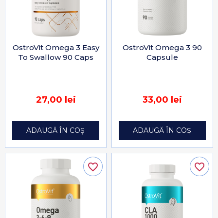
OstroVit Omega 3 Easy
OstroVit Omega 3 90
To Swallow 90 Caps
Capsule
27,00 lei
33,00 lei
ADAUGĂ ÎN COȘ
ADAUGĂ ÎN COȘ
favorite_border
favorite_border