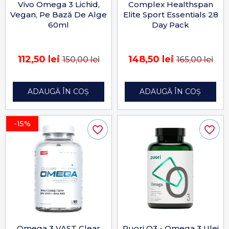
Vivo Omega 3 Lichid,
Complex Healthspan
Vegan, Pe Bază De Alge
Elite Sport Essentials 28
60ml
Day Pack
112,50 lei
148,50 lei
150,00 lei
165,00 lei
ADAUGĂ ÎN COȘ
ADAUGĂ ÎN COȘ
-15%
favorite_border
favorite_border
Omega 3 VAST Clear
Puori O3 - Omega 3 Ulei