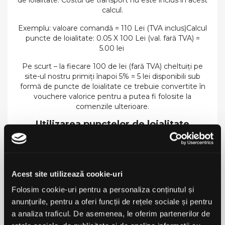
de loialitate. Costul de transport nu este inclus în acest
calcul.
Exemplu: valoare comandă = 110 Lei (TVA inclus)Calcul
puncte de loialitate: 0.05 X 100 Lei (val. fară TVA) =
5.00 lei
Pe scurt – la fiecare 100 de lei (fară TVA) cheltuiți pe
site-ul nostru primiți înapoi 5% = 5 lei disponibili sub
formă de puncte de loialitate ce trebuie convertite în
vouchere valorice pentru a putea fi folosite la
comenzile ulterioare.
Utilizarea punctelor de loialitate
Pentru a vedea punctele de loialitate aferente
comenzilor dumneavoastră trebuie să mergeți în
contul dumneavoastră, după care să accesați
secțiunea puncte loialitate
.
Acest site utilizează cookie-uri
În cazul comenzilor plătite cu cardul, punctele de
Folosim cookie-uri pentru a personaliza conținutul și
loialitate vor fi disponibile imediat pentru a fi
anunțurile, pentru a oferi funcții de rețele sociale și pentru
convertite într-un voucher valoric. În cazul comenzilor
a analiza traficul. De asemenea, le oferim partenerilor de
ramburs, veți putea converti punctele în voucherul