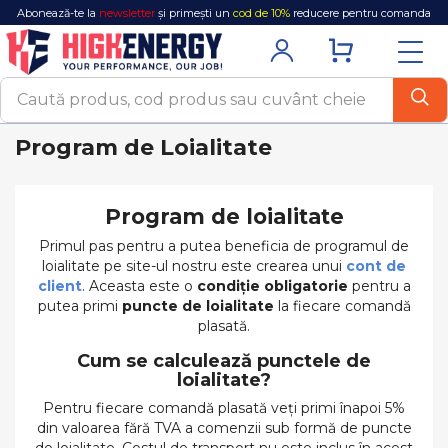
Abonează-te la
newsletter
și primești un
cod de 10%
reducere pentru comanda
ta!
Program de Loialitate
Program de loialitate
Primul pas pentru a putea beneficia de programul de
loialitate pe site-ul nostru este crearea unui
cont de
client
. Aceasta este o
condiție obligatorie
pentru a
putea primi
puncte de loialitate
la fiecare comandă
plasată.
Cum se calculează punctele de
loialitate?
Pentru fiecare comandă plasată veți primi înapoi 5%
din valoarea fără TVA a comenzii sub formă de puncte