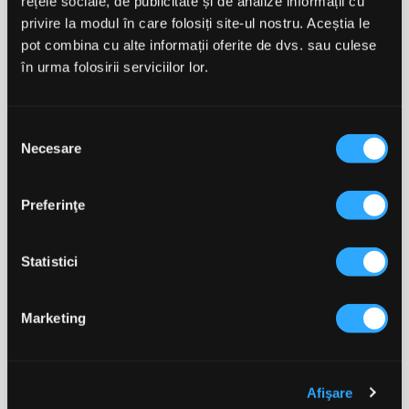
rețele sociale, de publicitate și de analize informații cu
valoric după recepționarea și achitarea comenzii.
privire la modul în care folosiți site-ul nostru. Aceștia le
ATENȚIE:
Valoarea voucherelor de loialitate aplicate
pot combina cu alte informații oferite de dvs. sau culese
unei singure comenzi nu poate depăși 20% din
în urma folosirii serviciilor lor.
valoarea totală a comenzii.
Introduceți valoarea din totalul disponibil pe care doriți
Selecția
să o convertiți în voucher valoric și apăsați butonul
Necesare
consimțământului
SALVEAZĂ. Astfel veți genera voucherul valoric pe
care îl puteți folosi la checkout.
Preferinţe
Recomandare:
Generați voucherul/ele valoric/e după
ce ați adăugat toate produsele pe care le doriți în coș.
Statistici
În situația în care voucherul de loialitate depășește
maximul de 20% din valoarea totală, acesta nu va
putea fi folosit. În schimb, puteți utiliza mai multe
Marketing
vouchere valorice în aceeași comandă, atât timp cât
regula de 20% este îndeplinită.
După transformarea punctelor mergeți în secțiunea
Afişare
vouchere pentru a vedea voucherul/ele generat/e. Nu