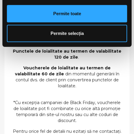
este nevoie să îl copiați, acesta vă va apărea automat
în pagina de plată când doriți să finalizați următoarea
Permite toate
comandă, cu condiția să fiți logat în contul
dumneavoastră.
Permite selecția
Notă:
Punctele de loialitate au termen de valabilitate
120 de zile
.
Voucherele de loialitate au termen de
valabilitate 60 de zile
din momentul generării în
contul dvs. de client prin convertirea punctelor de
loialitate.
*Cu excepția campaniei de Black Friday, voucherele
de loialitate pot fi combinate cu orice altă promoție
temporară din site-ul nostru sau cu alte coduri de
discount.
Pentru orice fel de detalii nu ezitați să ne contactați.