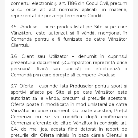
comerțul electronic și art. 1186 din Codul Civil, precum
și cu orice alt act normativ aplicabil în materie,
reprezentat de prezenții Termeni și Condiții.
3.5. Produse – orice produs listat pe Site și pe care
Vânzătorul este autorizat să îl vândă, menţionat în
Comandă pentru a fi furnizate de către Vânzător
Clientului.
3.6. Client sau Utilizator – denumit în cuprinsul
prezentului document șiCumpărător, reprezintă orice
persoană (fizică sau juridică) ce efectuează o
Comandă prin care doreşte să cumpere Produse.
3.7. Oferta – cuprinde lista Produselor pentru sport şi
sportivi afişate pe Site şi pe care Vânzător este
autorizat să le vândă, precum și prețurile acestora.
Oferta poate fi modificată în mod unilateral de către
Vânzător în orice moment. Cu toate acestea, Preţul
Comenzii nu se va modifica după confirmarea
Comenzii aferente de către Vânzător în condiţiile art.
6.4. de mai jos, acesta fiind datorat în raport de
preţurile din Oferta iniţială în baza căreia Clientul a