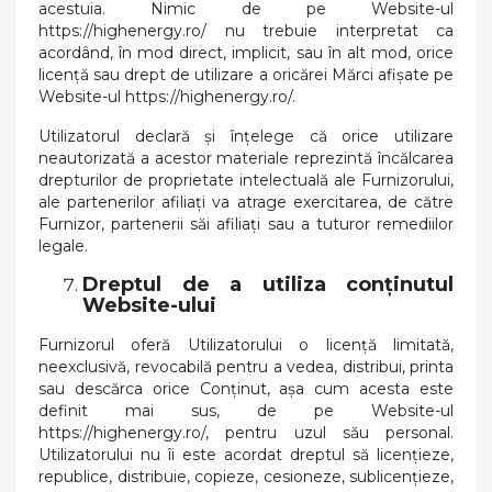
acestuia. Nimic de pe Website-ul
https://highenergy.ro/ nu trebuie interpretat ca
acordând, în mod direct, implicit, sau în alt mod, orice
licență sau drept de utilizare a oricărei Mărci afișate pe
Website-ul https://highenergy.ro/.
Utilizatorul declară și înțelege că orice utilizare
neautorizată a acestor materiale reprezintă încălcarea
drepturilor de proprietate intelectuală ale Furnizorului,
ale partenerilor afiliați va atrage exercitarea, de către
Furnizor, partenerii săi afiliați sau a tuturor remediilor
legale.
Dreptul de a utiliza conținutul
Website-ului
Furnizorul oferă Utilizatorului o licență limitată,
neexclusivă, revocabilă pentru a vedea, distribui, printa
sau descărca orice Conținut, așa cum acesta este
definit mai sus, de pe Website-ul
https://highenergy.ro/, pentru uzul său personal.
Utilizatorului nu îi este acordat dreptul să licențieze,
republice, distribuie, copieze, cesioneze, sublicențieze,