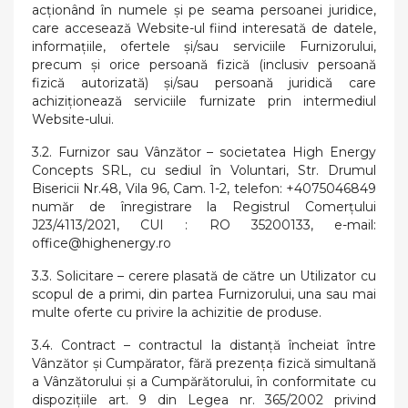
acționând în numele și pe seama persoanei juridice,
care accesează Website-ul fiind interesată de datele,
informațiile, ofertele și/sau serviciile Furnizorului,
precum și orice persoană fizică (inclusiv persoană
fizică autorizată) și/sau persoană juridică care
achiziționează serviciile furnizate prin intermediul
Website-ului.
3.2. Furnizor sau Vânzător – societatea High Energy
Concepts SRL, cu sediul în Voluntari, Str. Drumul
Bisericii Nr.48, Vila 96, Cam. 1-2, telefon: +4075046849
număr de înregistrare la Registrul Comerțului
J23/4113/2021, CUI : RO 35200133, e-mail:
office@highenergy.ro
3.3. Solicitare – cerere plasată de către un Utilizator cu
scopul de a primi, din partea Furnizorului, una sau mai
multe oferte cu privire la achizitie de produse.
3.4. Contract – contractul la distanţă încheiat între
Vânzător şi Cumpărator, fără prezenţa fizică simultană
a Vânzătorului şi a Cumpărătorului, în conformitate cu
dispozițiile art. 9 din Legea nr. 365/2002 privind