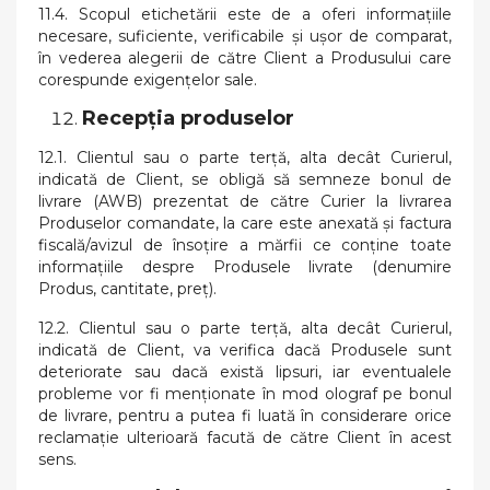
11.4. Scopul etichetării este de a oferi informaţiile
necesare, suficiente, verificabile şi uşor de comparat,
în vederea alegerii de către Client a Produsului care
corespunde exigenţelor sale.
Recepția produselor
12.1. Clientul sau o parte terţă, alta decât Curierul,
indicată de Client, se obligă să semneze bonul de
livrare (AWB) prezentat de către Curier la livrarea
Produselor comandate, la care este anexată și factura
fiscală/avizul de însoțire a mărfii ce conține toate
informațiile despre Produsele livrate (denumire
Produs, cantitate, preț).
12.2. Clientul sau o parte terţă, alta decât Curierul,
indicată de Client, va verifica dacă Produsele sunt
deteriorate sau dacă există lipsuri, iar eventualele
probleme vor fi menționate în mod olograf pe bonul
de livrare, pentru a putea fi luată în considerare orice
reclamație ulterioară facută de către Client în acest
sens.