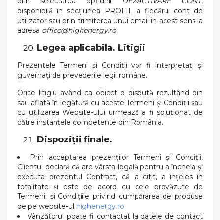
prin selectarea opțiunii
DEZACTIVARE CONT
,
disponibilă în secțiunea PROFIL a fiecărui cont de
utilizator sau prin trimiterea unui email in acest sens la
adresa
office@highenergy.ro
.
Legea aplicabila. Litigii
Prezentele Termeni și Condiții vor fi interpretați și
guvernați de prevederile legii române.
Orice litigiu având ca obiect o dispută rezultând din
sau aflată în legătură cu aceste Termeni și Condiții sau
cu utilizarea Website-ului urmează a fi soluționat de
către instanțele competente din România.
Dispoziții finale.
Prin acceptarea prezenților Termeni și Condiții,
Clientul declară că are vârsta legală pentru a încheia și
executa prezentul Contract, că a citit, a înțeles în
totalitate și este de acord cu cele prevăzute de
Termenii și Condițiile privind cumpărarea de produse
de pe website-ul
highenergy.ro
Vânzătorul poate fi contactat la datele de contact