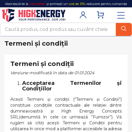
Abonează-te la
newsletter
și primești un
cod de 10%
reducere pentru comanda
ta!
Termeni și condiții
Termeni și condiții
Versiune modificată în data de 01.01.2024
Acceptarea Termenilor și
Condițiilor
Acești Termeni şi condiţii (“Termeni şi Condiţii”)
constituie condițiile contractuale ale relației dintre
dumneavoastră şi High Energy Concepts
SRL(denumită în cele ce urmează ”Furnizor”). Vă
rugăm să citiţi acești Termeni şi Condiţii pentru
utilizarea în orice mod a platformei accesibile la adresa