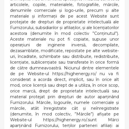
articolele, copiile, materialele, fotografiile, mărcile,
denumirile comerciale și logo-urile, precum și alte
materiale și informații de pe acest Website sunt
protejate de drepturi de proprietate intelectuală ale
Furnizorului, subsidiarilor și afiliaților, și ale licențiatorilor
acestora (denumite în mod colectiv ”Conținutul”).
Aceste materiale nu pot fi copiate, supuse unor
operațiuni de inginerie inversă, decompilate,
dezasamblate, modificate, repostate pe alte website-
uri, încadrate, schimbate sau distribuite, redistribuite,
licențiate, sublicențiate sau transferate în orice formă
de către dumneavoastră. Niciunul dintre elementele
de pe Website-ul https://highenergy.ro/ nu va fi
considerat a acorda direct, implicit, sau în orice alt
mod, orice licență sau drept de a utiliza, în orice scop,
orice marcă, drept de proprietate intelectuală sau
material protejat prin drepturi de autor aparținând
Furnizorului. Mărcile, logourile, numele comerciale și
mărcile, atât înregistrate cât și neînregistrate
(denumite, în mod colectiv, ”Mărcile”) afișate pe
Website-ul https://highenergy.ro/.sunt Mărci
aparținând Furnizorului, terților parteneri afiliați ai