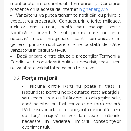
menționate în preambulul Termenilor și Condițiilor
prezente ori la adresa de internet
highenergy.ro
Vânzătorul va putea transmite notificări cu privire la
executarea prezentului Contract prin diferite mijloace,
inclusiv prin e-mail, poștă sau mesaje scrise.
Notificările privind Site-ul pentru care nu este
necesară nicio înregistrare, sunt comunicate în
general, printr-o notificare on-line postată de către
Vânzătorul în cadrul Site-ului.
Dacă oricare dintre clauzele prezenților Termeni și
Condiții va fi considerată nulă sau nescrisă, acest lucru
nu va afecta valabilitatea celorlalte clauze.
Forţa majoră
Niciuna dintre Părţi nu poate fi trasă la
răspundere pentru neexecutarea (totală/parţială)
sau executarea cu întârziere a obligaţiilor sale,
dacă acestea au fost cauzate de forţa majoră.
Părţile îşi vor aduce la cunoştinţa de îndată cazul
de forţă majoră şi vor lua toate măsurile
necesare în vederea limitării consecinţelor
evenimentului.