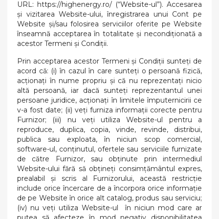
URL: https://highenergy.ro/ (“Website-ul”). Accesarea
şi vizitarea Website-ului, înregistrarea unui Cont pe
Website şi/sau folosirea serviciilor oferite pe Website
înseamnă acceptarea în totalitate şi necondiţionată a
acestor Termeni şi Condiţii.
Prin acceptarea acestor Termeni și Condiții sunteți de
acord că: (i) în cazul în care sunteți o persoană fizică,
acționați în nume propriu și că nu reprezentați nicio
altă persoană, iar dacă sunteți reprezentantul unei
persoane juridice, acționați în limitele împuternicirii ce
v-a fost date; (ii) veți furniza informații corecte pentru
Furnizor; (iii) nu veți utiliza Website-ul pentru a
reproduce, duplica, copia, vinde, revinde, distribui,
publica sau exploata, în niciun scop comercial,
software-ul, conținutul, ofertele sau serviciile furnizate
de către Furnizor, sau obținute prin intermediul
Website-ului fără să obțineți consimțământul expres,
prealabil și scris al Furnizorului, această restricție
include orice încercare de a încorpora orice informație
de pe Website în orice alt catalog, produs sau serviciu;
(iv) nu veți utiliza Website-ul în niciun mod care ar
putea să afecteze în mod negativ disponibilitatea