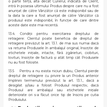
o parte terţă, alta decât Curierul, indicată de Client,
intră în posesia ultimului Produs despre care nu a fost
anunțat de către Vânzător că este indisponibil sau de
la data la care a fost anunțat de către Vânzător că
produsul este indisponibil, în funcție de care dintre
aceste date este mai recentă.
13.4. Condiții pentru exercitarea dreptului de
retragere: Clientul poate beneficia de dreptul de
retragere prevăzut la art. 13.1. de mai sus numai dacă
va returna Produsele în ambalajul original, însoțite de
etichetele inițiale, intacte, fără zgârieturi, ciobituri,
lovituri, însoțite de factură și atât timp cât Produsele
nu au fost folosite.
13.5 Pentru a nu exista niciun dubiu, Clientul pierde
dreptul de retragere cu privire la un Produs anterior
împlinirii termenului prevăzut la art. 13.1., dacă a
desigilat și/sau a folosit Produsul respectiv, dacă
Produsul are ambalajul sau etichetele inițiale
deteriorate ori s-a făcut orice tip de înscris pe cutia
Produsului.