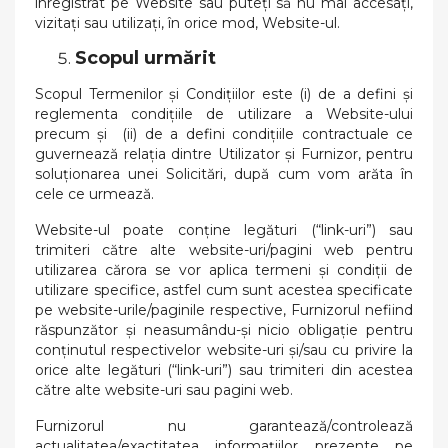
înregistrat pe Website sau puteți să nu mai accesați,
vizitați sau utilizați, în orice mod, Website-ul.
Scopul urmărit
Scopul Termenilor și Condițiilor este (i) de a defini și
reglementa condițiile de utilizare a Website-ului
precum și (ii) de a defini condițiile contractuale ce
guvernează relația dintre Utilizator și Furnizor, pentru
soluționarea unei Solicitări, după cum vom arăta în
cele ce urmează.
Website-ul poate conține legături (“link-uri”) sau
trimiteri către alte website-uri/pagini web pentru
utilizarea cărora se vor aplica termeni și condiții de
utilizare specifice, astfel cum sunt acestea specificate
pe website-urile/paginile respective, Furnizorul nefiind
răspunzător și neasumându-și nicio obligație pentru
conținutul respectivelor website-uri și/sau cu privire la
orice alte legături (“link-uri”) sau trimiteri din acestea
către alte website-uri sau pagini web.
Furnizorul nu garantează/controlează
actualitatea/exactitatea informațiilor prezente pe