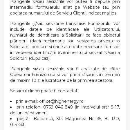
Plângerile și/sau sesizările vor putea fi depuse prin
intermediul formularului aflat pe Website sau prin
apelarea numărului de Serviciu Clienți, indicat mai jos.
Plângerile și/sau sesizările transmise Furnizorului vor
include datele de identificare ale Utilizatorului,
numărul de identificare a Solicitării ce face obiectul
plângerii (dacă reclamația sau sesizarea privește o
Solicitare), precum și orice alte date necesare Furnizor
în vederea identificării evenimentului sesizat și/sau a
Solicitării (după caz).
Plângerile și/sau sesizările vor fi analizate de către
Operatorii Furnizorului și vor primi răspuns în termen
de maxim 10 zile lucrătoare de la primirea acestora.
Serviciul clienți poate fi contactat:
prin e-mail:
office@highenergy.ro
;
prin telefon: 0759 046 849 (în intervalul orar 9-17,
de luni până vineri);
poștă: Bucuresti, Str. Măguricea Nr. 35, Bl. 13D,
014233.