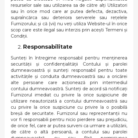
resurselor sale sau utilizarea sa de către alți Utilizatori
sau în orice mod care ar putea defecta, dezactiva,
supraîncărca sau deteriora serverele sau rețelele
Furnizorului; și că (vii) nu veți utiliza Website-ul în orice
scop care este ilegal sau interzis prin aceşti Termeni și
Condiții.
Responsabilitate
Sunteți în întregime responsabil pentru menținerea
securității și confidențialității Contului și parolei
dumneavoastră și sunteți responsabil pentru toate
activitățile și conduita dumneavoastră sau a oricărei
alte persoane care acționează prin intermediul
contului dumneavoastră. Sunteți de acord să notificați
Furnizorul imediat cu privire la orice suspiciune de
utilizare neautorizată a contului dumneavoastră sau
cu privire la orice suspiciune cu privire la o posibilă
breșă de securitate. Furnizorul sau reprezentanții nu
vor fi responsabili pentru nicio pierdere sau prejudiciu,
de orice fel, care ar putea surveni ca urmare a utilizării,
de către o altă persoană, a contului sau parolei