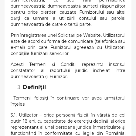
dumneavoastră, cu sau fără permisiunea
dumneavoastră; dumneavoastră sunteți răspunzător
pentru orice pierderi cauzate Furnizorului sau altei
părți ca urmare a utilizării contului sau parolei
dumneavoastră de către o terță parte.
Prin înregistrarea unei Solicitări pe Website, Utilizatorul
este de acord cu forma de comunicare (telefonică sau
e-mail) prin care Furnizorul agreează cu Utilizatorii
condițiile furnizării serviciilor.
Acești Termeni și Condiții reprezintă înscrisul
constatator al raportului juridic încheiat între
dumneavoastră și Furnizor.
Definiții
Termenii folosiți în continuare vor avea următorul
înțeles:
3.1. Utilizator – orice persoană fizică, în vârstă de cel
puțin 18 ani, cu capacitate de exercițiu deplină, și orice
reprezentant al unei persoane juridice înmatriculate și
funcționând în conformitate cu legile din România,