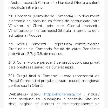
efectuat această Comandă, chiar dacă Oferta a suferit
modificări între timp.
3.8. Comandă (Formular de Comandă) – un document
electronic ce intervine ca formă de comunicare între
Vânzător şi Client, prin care Clientul transmite
Vânzătorului prin intermediul Site-ului, intenţia sa de a
achiziţiona Produse.
3.9. Preţul Comenzii – reprezintă contravaloarea
Produselor din Comanda făcută de către Beneficiar
potrivit art. 3.7. și 3.8. de mai sus.
3.10. Curier – orice persoană de drept public sau privat
care prestează servicii de curierat rapid.
3.11. Prețul final al Comenzii – este reprezentat de
Prețul Comenzii şi preţul de livrare (curier) menționat
pe Site sau în Ofertă.
Website-ul– site-ul
https://highenergy.ro/
, inclusiv
orice secțiune sau subpagină a acestuia. Site-urile
și/sau paginile de internet ori alte componente ale