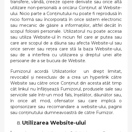
transfere, vândă, creeze opere derivate sau orice altă
utilizare non-personală a oricărui Conținut al Website-
ului. Nicio parte a Conținutului nu poate fi reprodusă în
nicio formă sau încorporată în orice sistem electronic
sau mecanic de găsire a informațiilor, altfel decât în
scopul folosirii personale. Utilizatorul nu poate accesa
sau utiliza Website-ul în niciun fel care ar putea sau
care are scopul de a dăuna sau afecta Website-ul sau
orice server sau rețea care stă la baza Website-ului,
sau de a interfera cu utilizarea și dreptul unei alte
persoane de a se bucura de Website.
Furnizorul acordă Utilizatorilor un drept limitat,
revocabil și neexclusiv de a crea un hyperlink către
Website sau către orice Conținut din acesta atât timp
cât linkul nu înfățișează Furnizorul, produsele sale sau
serviciile sale într-un mod fals, înșelător, dăunător sau,
în orice alt mod, ofensator sau care implică o
sponsorizare sau recomandare a website-ului, paginii
sau conținutului dumneavoastră de către Furnizor.
Utilizarea Website-ului