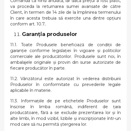
Comanda ca fiind anulată, iar dacă prețul a fost plătit,
va proceda la returnarea sumei avansate de către
Client, în termen de 14 zile de la împlinirea termenului
în care acesta trebuia să exercite una dintre opțiuni
conform art. 10.7..
Garanția produselor
11.1. Toate Produsele beneficiază de condiții de
garanție conforme legislației în vigoare și politicilor
comerciale ale producătorilor. Produsele sunt noi, în
ambalajele originale și provin din surse autorizate de
fiecare producător în parte.
11.2. Vânzătorul este autorizat în vederea distribuirii
Produselor în conformitate cu prevederile legale
aplicabile în materie.
11.3. Informaţiile de pe etichetele Produselor sunt
înscrise în limba română, indiferent de ţara
producătoare, fără a se exclude prezentarea lor şi în
alte limbi, în mod vizibil, lizibile şi inscripţionate într-un
mod care să nu permită ştergerea lor.