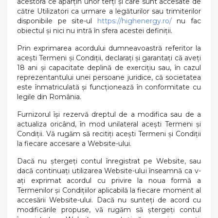
acestora ce aparțin unor terți și care sunt accesate de
către Utilizatori ca urmare a legăturilor sau trimiterilor
disponibile pe site-ul
https://highenergy.ro/
nu fac
obiectul și nici nu intră în sfera acestei definiții.
Prin exprimarea acordului dumneavoastră referitor la
acești Termeni și Condiții, declarați și garantați că aveți
18 ani și capacitate deplină de exercițiu sau, în cazul
reprezentantului unei persoane juridice, că societatea
este înmatriculată și funcționează în conformitate cu
legile din România.
Furnizorul își rezervă dreptul de a modifica sau de a
actualiza oricând, în mod unilateral acești Termeni și
Condiții. Vă rugăm să recitiți acești Termeni și Condiții
la fiecare accesare a Website-ului.
Dacă nu ștergeți contul înregistrat pe Website, sau
dacă continuați utilizarea Website-ului înseamnă ca v-
ați exprimat acordul cu privire la noua formă a
Termenilor și Condițiilor aplicabilă la fiecare moment al
accesării Website-ului. Dacă nu sunteți de acord cu
modificările propuse, vă rugăm să ștergeți contul