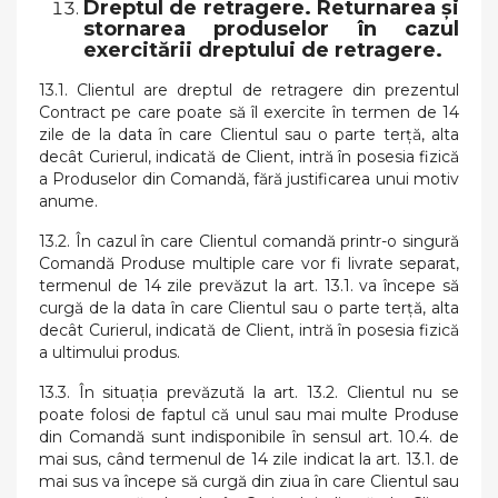
Dreptul de retragere. Returnarea şi
stornarea produselor în cazul
exercitării dreptului de retragere.
13.1. Clientul are dreptul de retragere din prezentul
Contract pe care poate să îl exercite în termen de 14
zile de la data în care Clientul sau o parte terţă, alta
decât Curierul, indicată de Client, intră în posesia fizică
a Produselor din Comandă, fără justificarea unui motiv
anume.
13.2. În cazul în care Clientul comandă printr-o singură
Comandă Produse multiple care vor fi livrate separat,
termenul de 14 zile prevăzut la art. 13.1. va începe să
curgă de la data în care Clientul sau o parte terţă, alta
decât Curierul, indicată de Client, intră în posesia fizică
a ultimului produs.
13.3. În situația prevăzută la art. 13.2. Clientul nu se
poate folosi de faptul că unul sau mai multe Produse
din Comandă sunt indisponibile în sensul art. 10.4. de
mai sus, când termenul de 14 zile indicat la art. 13.1. de
mai sus va începe să curgă din ziua în care Clientul sau