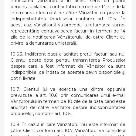
notificarea Vânzătorului în acest sens ori poate
denunța unilateral contractul în termen de 14 zile de la
informarea efectuată de către Vânzător cu privire la
indisponibilitatea Produselor conform art. 10.5.. În
acest caz, Vânzătorul va proceda la returnarea sumei
reprezentând contravaloarea facturii în termen de 14
zile de la notificarea Vânzătorului de către Client cu
privire la denunțarea unilaterală.
10.6.3. Indiferent dacă a achitat prețul facturii sau nu,
Clientul poate opta pentru transmiterea Produselor
despre care a fost informat de Vânzător că sunt
indisponibile, de îndată ce acestea devin disponibile și
pot fi livrate.
10.7. Clientul își va exercita una dintre opțiunile
prevăzute la art. 10.6. prin comunicarea unui e-mail
Vânzătorului în termen de 10 zile de la data când este
anunțat de către Vânzator despre indisponibilitatea
produselor, conform art. 10.5..
10.8. În cazul în care Vânzătorul nu este informat de
către Client conform art. 10.7, Vânzătorul va considera