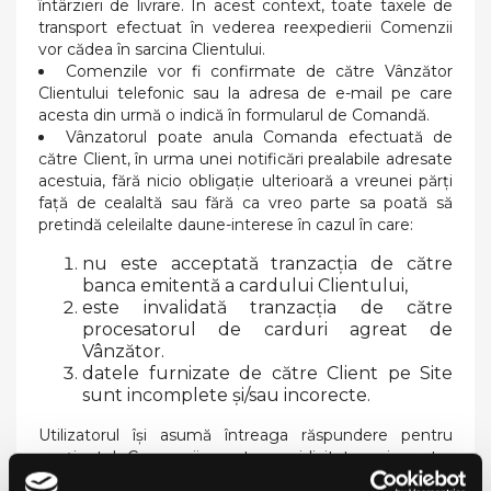
întârzieri de livrare. În acest context, toate taxele de
transport efectuat în vederea reexpedierii Comenzii
vor cădea în sarcina Clientului.
Comenzile vor fi confirmate de către Vânzător
Clientului telefonic sau la adresa de e-mail pe care
acesta din urmă o indică în formularul de Comandă.
Vânzatorul poate anula Comanda efectuată de
către Client, în urma unei notificări prealabile adresate
acestuia, fără nicio obligație ulterioară a vreunei părți
față de cealaltă sau fără ca vreo parte sa poată să
pretindă celeilalte daune-interese în cazul în care:
nu este acceptată tranzacția de către
banca emitentă a cardului Clientului,
este invalidată tranzacția de către
procesatorul de carduri agreat de
Vânzător.
datele furnizate de către Client pe Site
sunt incomplete și/sau incorecte.
Utilizatorul își asumă întreaga răspundere pentru
conținutul Comenzii, pentru veridicitatea și pentru
caracterul complet al informațiilor publicate/transmise