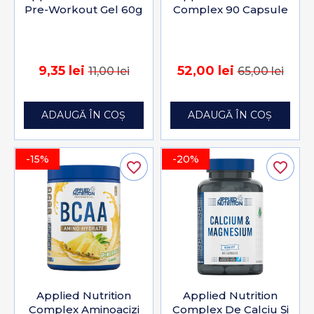
Pre-Workout Gel 60g
Complex 90 Capsule
9,35 lei
52,00 lei
11,00 lei
65,00 lei
ADAUGĂ ÎN COȘ
ADAUGĂ ÎN COȘ
-15%
-20%
favorite_border
favorite_border
Applied Nutrition
Applied Nutrition
Complex Aminoacizi
Complex De Calciu Și