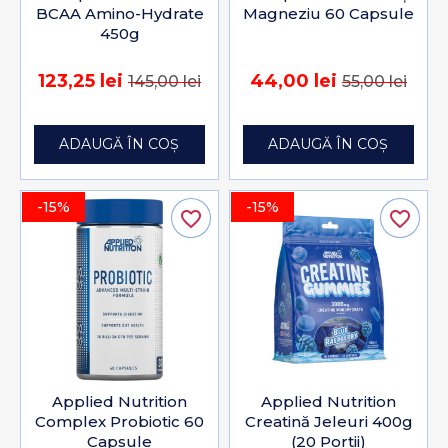
BCAA Amino-Hydrate
Magneziu 60 Capsule
450g
123,25 lei
44,00 lei
145,00 lei
55,00 lei
ADAUGĂ ÎN COȘ
ADAUGĂ ÎN COȘ
-15%
-15%
favorite_border
favorite_border
Applied Nutrition
Applied Nutrition
Complex Probiotic 60
Creatină Jeleuri 400g
Capsule
(20 Portii)