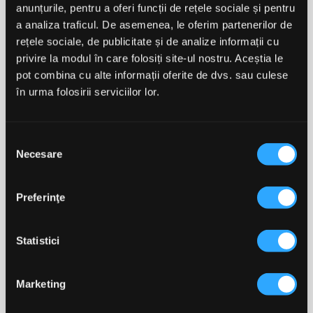
anunțurile, pentru a oferi funcții de rețele sociale și pentru
a analiza traficul. De asemenea, le oferim partenerilor de
106,25 lei
187,20 lei
125,00 lei
208,00 lei
rețele sociale, de publicitate și de analize informații cu
privire la modul în care folosiți site-ul nostru. Aceștia le
ADAUGĂ ÎN COȘ
ADAUGĂ ÎN COȘ
pot combina cu alte informații oferite de dvs. sau culese
în urma folosirii serviciilor lor.
-10%
-23,19%
favorite_border
favorite_border
Selecția
Necesare
consimțământului
Preferinţe
Statistici
Applied Nutrition
Applied Nutrition
Critical Mass
Critical Whey Proteine
Professional 6kg -
Din Zer 2kg
Marketing
Diverse Arome