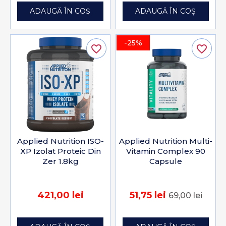
ADAUGĂ ÎN COȘ
ADAUGĂ ÎN COȘ
-25%
favorite_border
favorite_border
Applied Nutrition ISO-
Applied Nutrition Multi-
XP Izolat Proteic Din
Vitamin Complex 90
Zer 1.8kg
Capsule
421,00 lei
51,75 lei
69,00 lei