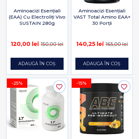
Aminoacizi Esențiali
Aminoacizi Esențiali
(EAA) Cu Electroliți Vivo
VAST Total Amino EAA+
SUSTAIN 280g
30 Porții
120,00 lei
140,25 lei
150,00 lei
165,00 lei
ADAUGĂ ÎN COȘ
ADAUGĂ ÎN COȘ
-25%
-15%
favorite_border
favorite_border