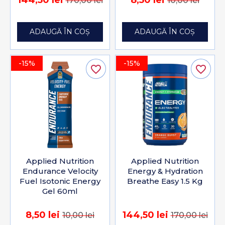
144,50 lei
8,50 lei
170,00 lei
10,00 lei
ADAUGĂ ÎN COȘ
ADAUGĂ ÎN COȘ
-15%
-15%
favorite_border
favorite_border
Applied Nutrition
Applied Nutrition
Endurance Velocity
Energy & Hydration
Fuel Isotonic Energy
Breathe Easy 1.5 Kg
Gel 60ml
8,50 lei
144,50 lei
10,00 lei
170,00 lei