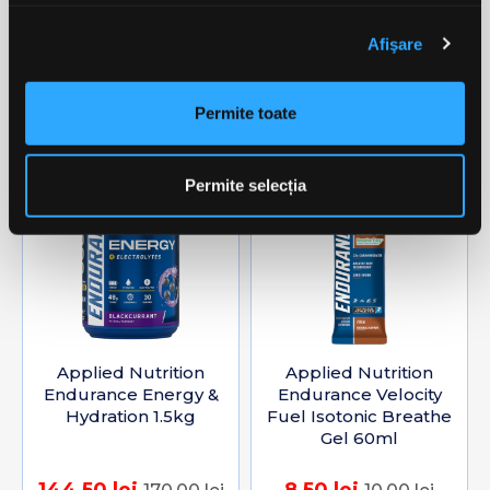
393,30 lei
265,00 lei
437,00 lei
345,00 lei
Afişare
ADAUGĂ ÎN COȘ
ADAUGĂ ÎN COȘ
Permite toate
-15%
-15%
favorite_border
favorite_border
Permite selecția
Applied Nutrition
Applied Nutrition
Endurance Energy &
Endurance Velocity
Hydration 1.5kg
Fuel Isotonic Breathe
Gel 60ml