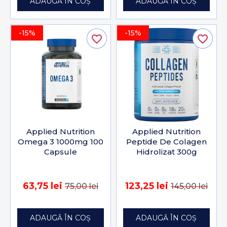
ADAUGĂ ÎN COȘ
ADAUGĂ ÎN COȘ
-15%
-15%
favorite_border
favorite_border
Applied Nutrition
Applied Nutrition
Omega 3 1000mg 100
Peptide De Colagen
Capsule
Hidrolizat 300g
63,75 lei
123,25 lei
75,00 lei
145,00 lei
ADAUGĂ ÎN COȘ
ADAUGĂ ÎN COȘ