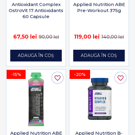
Antioxidant Complex
Applied Nutrition ABE
OstroVit 17 Antioxidants
Pre-Workout 375g
60 Capsule
67,50 lei
119,00 lei
90,00 lei
140,00 lei
ADAUGĂ ÎN COȘ
ADAUGĂ ÎN COȘ
-15%
-20%
favorite_border
favorite_border
Applied Nutrition ABE
Applied Nutrition B-