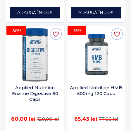
ADAUGĂ ÎN COȘ
ADAUGĂ ÎN COȘ
-50%
-15%
favorite_border
favorite_border
Applied Nutrition
Applied Nutrition HMB
Enzime Digestive 60
500mg 120 Caps
Caps
60,00 lei
65,45 lei
120,00 lei
77,00 lei