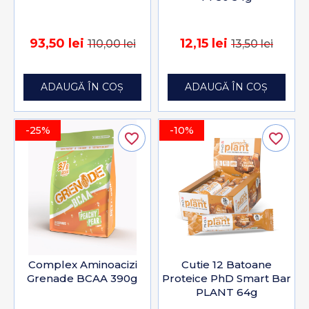
93,50 lei
12,15 lei
110,00 lei
13,50 lei
ADAUGĂ ÎN COȘ
ADAUGĂ ÎN COȘ
-25%
-10%
favorite_border
favorite_border
Complex Aminoacizi
Cutie 12 Batoane
Grenade BCAA 390g
Proteice PhD Smart Bar
PLANT 64g