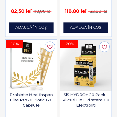
82,50 lei
118,80 lei
110,00 lei
132,00 lei
ADAUGĂ ÎN COȘ
ADAUGĂ ÎN COȘ
-10%
-20%
favorite_border
favorite_border
Probiotic Healthspan
SiS HYDRO+ 20 Pack -
Elite Pro20 Biotic 120
Plicuri De Hidratare Cu
Capsule
Electroliți