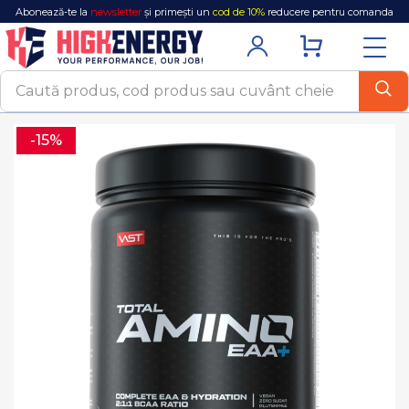
Abonează-te la
newsletter
și primești un
cod de 10%
reducere pentru comanda
ta!
-15%