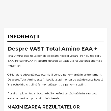
INFORMAȚII
Despre VAST Total Amino EAA +
Total Amino este noua generație de aminoacizi vegani! Plin cu toți cei 9
EAA, inclusiv BCAA în raportul dovedit 2:1:1, asigură recuperarea optimă a
mușchilor.
O hidratare adecvată este esențială pentru performanță în antrenament.
De aceea, Total Amino este îmbogățit suplimentar cu apă de cocos bogată
în electroliți și citrulină fermentată pentru a performa optim.
Pur și simplu agitați și bucurați-vă – perfect ca băutură intra sau post
antrenament sau pur și simplu între ele.
MAXIMIZAREA REZULTATELOR