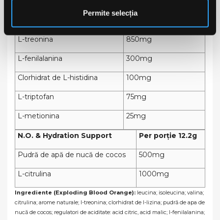
L-valina
1.5g
Permite selecția
Clorhidrat de L-lizina
850mg
L-treonina
850mg
L-fenilalanina
300mg
Clorhidrat de L-histidina
100mg
L-triptofan
75mg
L-metionina
25mg
N.O. & Hydration Support
Per porție 12.2g
Pudră de apă de nucă de cocos
500mg
L-citrulina
1000mg
Ingrediente (Exploding Blood Orange):
leucina; isoleucina; valina;
citrulina; arome naturale; l-treonina; clorhidrat de l-lizina; pudră de apa de
nucă de cocos; regulatori de aciditate: acid citric, acid malic; l-fenilalanina;