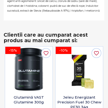
agent anti-aglomerant: silicat de calciu; clorura de sodiu (sare de mare);
clorhidrat de l-histidina; colorant: pudră de suc de sfeclă roșie; îndulcitor:
sucraloză, extract de Stevia (Rebaudioside A 97%); l-triptofan; l-metionină.
Clientii care au cumparat acest
produs au mai cumparat si:
-15%
-10%
favorite_border
favorite_border
Glutamină VAST
Jeleu Energizant
Glutamine 300g
Precision Fuel 30 Chew
PF30 34g