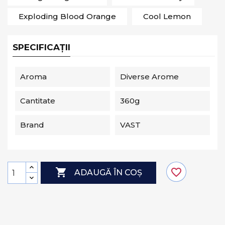
Exploding Blood Orange
Cool Lemon
SPECIFICAȚII
Aroma
Diverse Arome
Cantitate
360g
Brand
VAST

favorite_border
ADAUGĂ ÎN COȘ