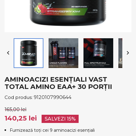


AMINOACIZI ESENȚIALI VAST
TOTAL AMINO EAA+ 30 PORȚII
Cod produs:
9120107990644
165,00 lei
140,25 lei
SALVEZI 15%
Furnizează toți cei 9 aminoacizi esențiali