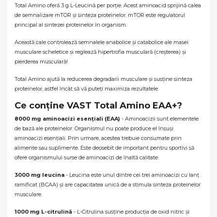
Total Amino oferă 3 g L-Leucină per porție. Acest aminoacid sprijină calea
de semnalizare mTOR și sinteza proteinelor. mTOR este regulatorul
principal al sintezei proteinelor în organism.
Această cale controlează semnalele anabolice și catabolice ale masei
musculare scheletice și reglează hipertrofia musculară (creșterea) și
pierderea musculară!
Total Amino ajută la reducerea degradarii musculare și susține sinteza
proteinelor, astfel încât să vă puteți maximiza rezultatele.
Ce conține VAST Total Amino EAA+?
8000 mg aminoacizi esențiali (EAA)
- Aminoacizii sunt elementele
de bază ale proteinelor. Organismul nu poate produce el însuși
aminoacizi esențiali. Prin urmare, acestea trebuie consumate prin
alimente sau suplimente. Este deosebit de important pentru sportivi să
ofere organismului surse de aminoacizi de înaltă calitate.
3000 mg leucina
- Leucina este unul dintre cei trei aminoacizi cu lanț
ramificat (BCAA) și are capacitatea unică de a stimula sinteza proteinelor
musculare.
1000 mg L-citrulină
- L-Citrulina susține producția de oxid nitric și