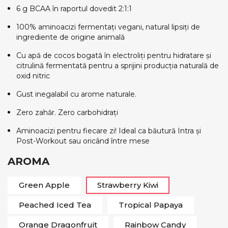
6 g BCAA în raportul dovedit 2:1:1
100% aminoacizi fermentați vegani, natural lipsiți de
ingrediente de origine animală
Cu apă de cocos bogată în electroliți pentru hidratare și
citrulină fermentată pentru a sprijini producția naturală de
oxid nitric
Gust inegalabil cu arome naturale.
Zero zahăr. Zero carbohidrați
Aminoacizi pentru fiecare zi! Ideal ca băutură Intra și
Post-Workout sau oricând între mese
AROMA
Green Apple
Strawberry Kiwi
Peached Iced Tea
Tropical Papaya
Orange Dragonfruit
Rainbow Candy