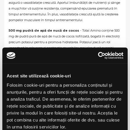
asigură o vasodilatație crescută. Aportul îmbunătățit de nutrienți și sânge
a mușchilor vă susține rezistența, compensând epuizarea prematură în
timpul antrenamentului. În plus, vasodilatația crescută ajută la creșterea
pompelor musculare în timpul antrenamentului.
500 mg pudră de apă de nucă de cocos
- Total Amino conține 500
mg de pudră pură de apă de nucă de cocos liofilizată, bogată în electroliți
precum potasiul pentru a promova hidratarea. Potasiul joacă un rol
important în relaxarea și contracția mușchilor, mai ales după exerciții
fizice intense.
Cum să utilizați?
Se amestecă 1 măsură cu 300-400 ml de apă. Consuma'i 1-2 porții pe zi.
Acest site utilizează cookie-uri
Pentru rezultate optime consumați în timpul, sau după antrenament.
Folosim cookie-uri pentru a personaliza conținutul și
Atenționări
anunțurile, pentru a oferi funcții de rețele sociale și pentru
A nu se depăși doza recomandată pentru consumul zilnic. Suplimentele
a analiza traficul. De asemenea, le oferim partenerilor de
alimentare nu trebuie să înlocuiască o dieta variată și echilibrată și un
rețele sociale, de publicitate și de analize informații cu
mod de viață sănătos și nu sunt destinate să diagnosticheze, să prevină,
privire la modul în care folosiți site-ul nostru. Aceștia le
sa trateze sau să vindece nicio boală. A nu se lăsa la îndemâna și vederea
pot combina cu alte informații oferite de dvs. sau culese
copiilor mici. Nu consumați în cazul în care sunteți alergic la oricare
în urma folosirii serviciilor lor.
dintre ingredientele din produs.