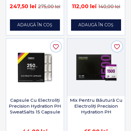
247,50 lei
112,00 lei
275,00 lei
140,00 lei
ADAUGĂ ÎN COȘ
ADAUGĂ ÎN COȘ
favorite_border
favorite_border
Capsule Cu Electroliți
Mix Pentru Băutură Cu
Precision Hydration PH
Electroliți Precision
SweatSalts 15 Capsule
Hydration PH