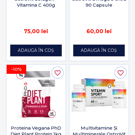
Vitamina C 400g
90 Capsule
75,00 lei
60,00 lei
ADAUGĂ ÎN COȘ
ADAUGĂ ÎN COȘ
-10%
favorite_border
favorite_border
Proteina Vegana PhD
Multivitamine Și
Diet Plant Protein 1kg
Multiminerale OstroVit