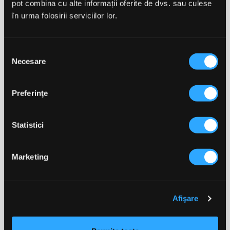
mulți electroliți pentru hidratare. Adaugă
pot combina cu alte informații oferite de dvs. sau culese
electroliți folosind tablete efervescente cu
în urma folosirii serviciilor lor.
electroliți esențiali pentru eforturile
prelungite. Caută să consumi în jur de 1.4
litri de lichide pentru un efort de 3 ore.
Selecția
Pentru eforturile lungi (de 3-4h), este
Necesare
imposibil să înlocuiești tot ceea ce consumi,
consimțământului
dar îți poți maximiza performanța prin
consumarea unei cantități cât mai mari pe
care organismul tău o poate procesa. Ca
Preferinţe
direcție de bază, folosește un gel
energizant GU ROCTANE cu 5 minute
înainte să începi și apoi câte un alt gel la
Statistici
fiecare 45 min. Suplimentarea cu băuturile
energizante GU ROCTANE Energy Drink te
pot ajuta să te alimentezi în timpul
Marketing
hidratării și vor venii cu un plus de
aminoacizi BCAA pentru a-ți susține
musculatura în timpul efortului. Caută să
folosești în jur de 5 geluri și până la 1.8 litri
Afişare
de băuturi lichide (apă sau băutură
energizantă cu electroliți).
Pentru eforturile de peste 5 ore, tot ceea