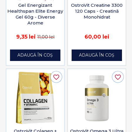
Gel Energizant
OstroVit Creatine 3300
Healthspan Elite Energy
120 Caps - Creatină
Gel 60g - Diverse
Monohidrat
Arome
9,35 lei
60,00 lei
11,00 lei
ADAUGĂ ÎN COȘ
ADAUGĂ ÎN COȘ
favorite_border
favorite_border
OstroVit Colagen +
OstroVit Omega 3 Ultra