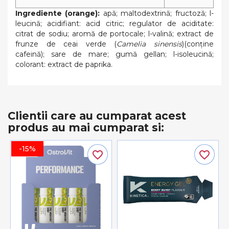
Ingrediente (orange):
apă; maltodextrină; fructoză; l-
leucină; acidifiant: acid citric; regulator de aciditate:
citrat de sodiu; aromă de portocale; l-valină; extract de
frunze de ceai verde (
Camelia sinensis
)(conține
cafeină); sare de mare; gumă gellan; l-isoleucină;
colorant: extract de paprika.
Clientii care au cumparat acest
produs au mai cumparat si:
-15%
favorite_border
favorite_border