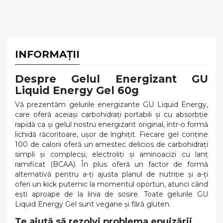
INFORMAȚII
Despre Gelul Energizant GU
Liquid Energy Gel 60g
Vă prezentăm gelurile energizante GU Liquid Energy,
care oferă aceiași carbohidrați portabili și cu absorbție
rapidă ca și gelul nostru energizant original, într-o formă
lichidă răcoritoare, ușor de înghițit. Fiecare gel conține
100 de calorii oferă un amestec delicios de carbohidrați
simpli și complecși, electroliți și aminoacizi cu lanț
ramificat (BCAA). În plus oferă un factor de formă
alternativă pentru a-ți ajusta planul de nutriție și a-ți
oferi un kick puternic la momentul oportun, atunci când
ești aproape de la linia de sosire. Toate gelurile GU
Liquid Energy Gel sunt vegane și fără gluten.
Te ajută să rezolvi problema epuizării