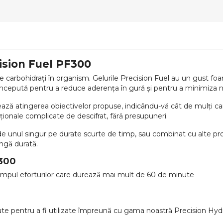
ision Fuel PF300
e carbohidrați în organism. Gelurile Precision Fuel au un gust fo
 concepută pentru a reduce aderența în gură și pentru a minimiza
ză atingerea obiectivelor propuse, indicându-vă cât de mulți carb
iționale complicate de descifrat, fără presupuneri.
t de unul singur pe durate scurte de timp, sau combinat cu alte p
ungă durată.
F300
impul eforturilor care durează mai mult de 60 de minute
ute pentru a fi utilizate împreună cu gama noastră Precision Hyd