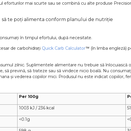
pul eforturilor mai scurte sau se combină cu alte produse Precisio
u să te poți alimenta conform planului de nutriție
Consumați în timpul efortului, după necesitate.
ecesar de carbohidrați
Quick Carb Calculator
(în limba engleză) p
™
ul zilnic. Suplimentele alimentare nu trebuie să înlocuiască o di
, să prevină, să trateze sau să vindece nicio boală. Nu consumați 
ana și vederea copiilor mici. Produsul nu este indicat copiilor, fe
Per 100g
P
1003 kJ / 236 kcal
51
<0.1g
<
598 g
3