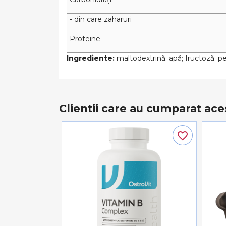
- din care zaharuri
Proteine
Ingrediente:
maltodextrină; apă; fructoză; pec
Clientii care au cumparat ace
favorite_border