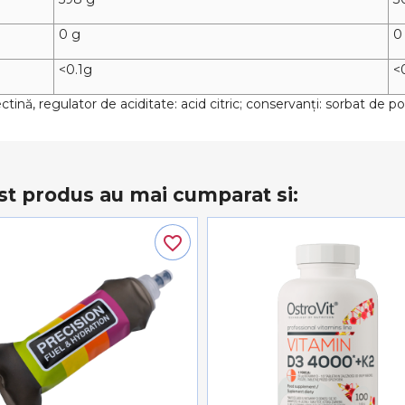
0 g
0
<0.1g
<
tină, regulator de aciditate: acid citric; conservanți: sorbat de pot
st produs au mai cumparat si:
favorite_border