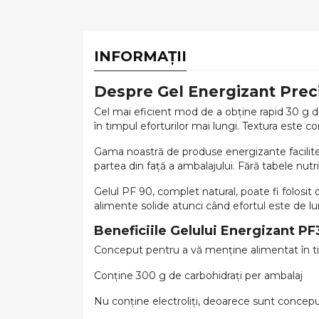
INFORMAȚII
Despre Gel Energizant Prec
Cel mai eficient mod de a obține rapid 30 g d
în timpul eforturilor mai lungi. Textura este
Gama noastră de produse energizante facilitea
partea din față a ambalajului. Fără tabele nutr
Gelul PF 90, complet natural, poate fi folosi
alimente solide atunci când efortul este de l
Beneficiile Gelului Energizant P
Conceput pentru a vă menține alimentat în t
Conține 300 g de carbohidrați per ambalaj
Nu conține electroliți, deoarece sunt concep