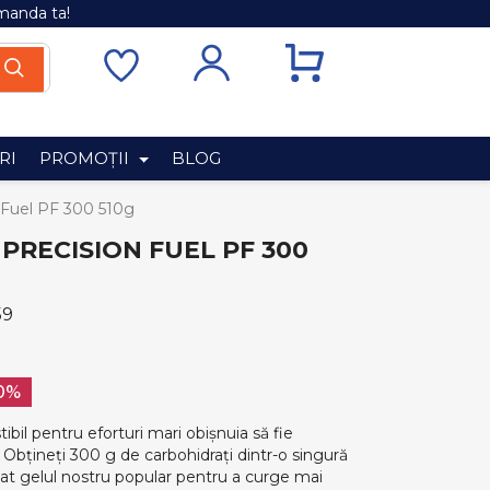
manda ta!
RI
PROMOȚII
BLOG
 Fuel PF 300 510g
PRECISION FUEL PF 300
59
10%
bil pentru eforturi mari obișnuia să fie
Obțineți 300 g de carbohidrați dintr-o singură
tat gelul nostru popular pentru a curge mai