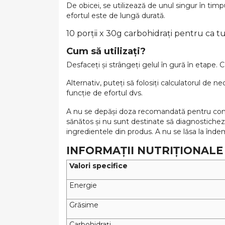
De obicei, se utilizează de unul singur în tim
efortul este de lungă durată.
10 porții x 30g carbohidrați pentru ca t
Cum să utilizați?
Desfaceți și strângeți gelul în gură în etape. 
Alternativ, puteți să folosiți calculatorul de n
funcție de efortul dvs.
A nu se depăși doza recomandată pentru consum
sănătos și nu sunt destinate să diagnosticheze
ingredientele din produs. A nu se lăsa la îndem
INFORMAȚII NUTRIȚIONALE
Valori specifice
Energie
Grăsime
Carbohidrați