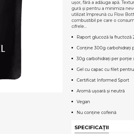
ușor, fără a adăuga apă. Text
gură și pentru a minimiza nev
utilizat împreună cu Flow Bott
combustibil pe care o consumaț
cifrele...
Raport glucoză la fructoză 2
Conține 300g carbohidrați 
30g carbohidrați per porție 
Gel cu capac cu filet pentru 
Certificat Informed Sport
Aromă ușoară și neutră
Vegan
Nu conține cofeină
SPECIFICAȚII