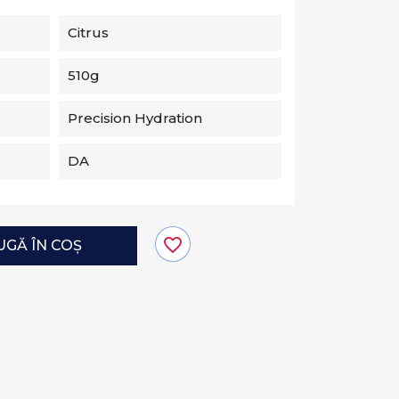
Citrus
510g
Precision Hydration
DA
favorite_border
GĂ ÎN COȘ