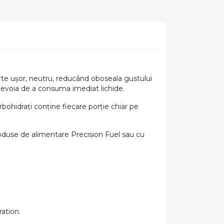
arte ușor, neutru, reducând oboseala gustului
 nevoia de a consuma imediat lichide.
ohidrați conține fiecare porție chiar pe
roduse de alimentare Precision Fuel sau cu
ration.