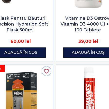
lask Pentru Băuturi
Vitamina D3 OstroV
ecision Hydration Soft
Vitamin D3 4000 UI +
Flask 500ml
100 Tablete
60,00 lei
39,00 lei
ADAUGĂ ÎN COȘ
ADAUGĂ ÎN COȘ
%
favorite_border