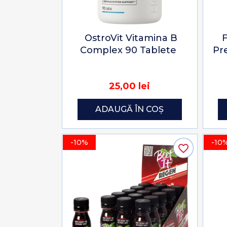
OstroVit Vitamina B
F
Complex 90 Tablete
Pr
25,00 lei
ADAUGĂ ÎN COȘ
-10%
-10
favorite_border