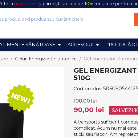
-te la
newsletter
și primești un
cod de 10%
reducere pentru co
ALIMENTE SĂNĂTOASE
ACCESORII
PRODUCĂTO
tare
Geluri Energizante Izotonice
Gel Energizant Precision
GEL ENERGIZANT 
510G
Cod produs:
50609054412
100,00 lei
90,00 lei
SALVEZI 
A transporta suficient combusti
complicat. Acum nu mai este. 
sticlă sau flacon. Am reproiec