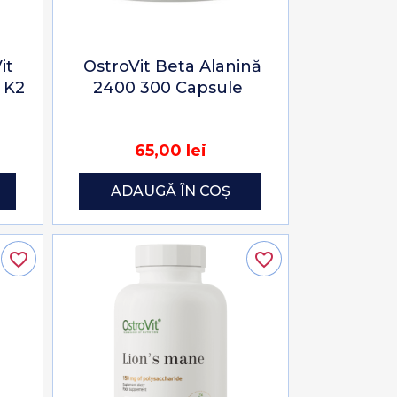
it
OstroVit Beta Alanină
 K2
2400 300 Capsule
65,00 lei
ADAUGĂ ÎN COȘ
favorite_border
favorite_border