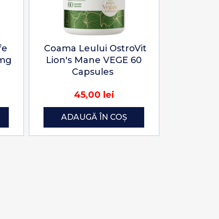
fe
Coama Leului OstroVit
0mg
Lion's Mane VEGE 60
Capsules
45,00 lei
ADAUGĂ ÎN COȘ