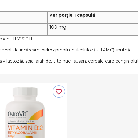
Per porție 1 capsulă
100 mg
ament 1169/2011.
 agent de încărcare: hidroxipropilmetilceluloză (HPMC); inulină.
v lactoză), soia, arahide, alte nuci, susan, cereale care conțin glu
favorite_border