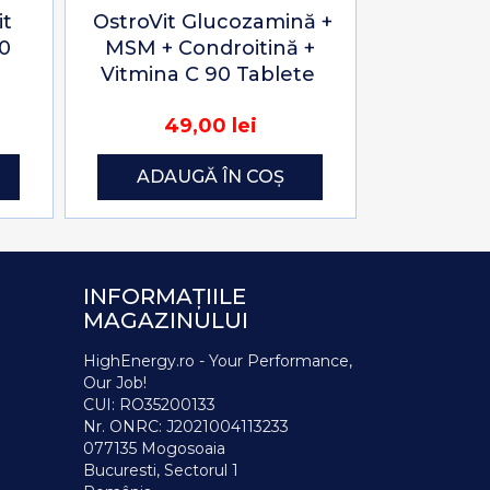
it
OstroVit Glucozamină +
60
MSM + Condroitină +
Vitmina C 90 Tablete
49,00 lei
ADAUGĂ ÎN COȘ
INFORMAȚIILE
MAGAZINULUI
HighEnergy.ro - Your Performance,
Our Job!
CUI: RO35200133
Nr. ONRC: J2021004113233
077135 Mogosoaia
Bucuresti, Sectorul 1