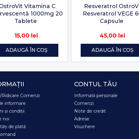
OstroVit Vitamina C
Resveratrol OstroV
ervescentă 1000mg 20
Resveratrol VEGE 
Tablete
Capsule
15,00 lei
45,00 lei
ADAUGĂ ÎN COȘ
ADAUGĂ ÎN COȘ
ORMAȚII
CONTUL TĂU
e/Ridicare Comenzi
Informatii personale
e informare
Comenzi
i și condiții
Note de credit
 noi
Adrese
tăți de plată
Vouchere
comand