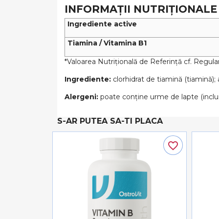
INFORMAȚII NUTRIȚIONALE
Ingrediente active
Tiamina / Vitamina B1
*Valoarea Nutrițională de Referință cf. Regul
Ingrediente:
clorhidrat de tiamină (tiamină);
Alergeni:
poate conține urme de lapte (inclusi
S-AR PUTEA SA-TI PLACA
favorite_border