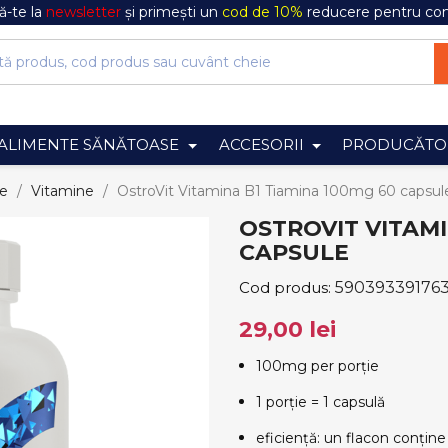
-te la
newsletter
și primești un
cod de 10%
reducere pentru co
ALIMENTE SĂNĂTOASE
ACCESORII
PRODUCĂTO
le
Vitamine
OstroVit Vitamina B1 Tiamina 100mg 60 capsul
OSTROVIT VITAMI
CAPSULE
Cod produs:
59039339176
29,00 lei
100mg per porție
1 porție = 1 capsulă
eficiență: un flacon conține 