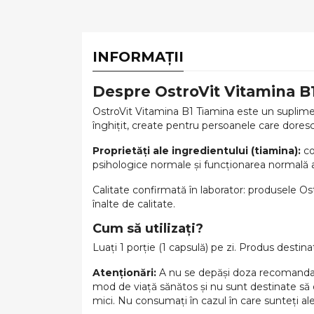
INFORMAȚII
Despre OstroVit Vitamina B
OstroVit Vitamina B1 Tiamina este un supliment
înghițit, create pentru persoanele care doresc
Proprietăți ale ingredientului (tiamina):
co
psihologice normale și funcționarea normală a 
Calitate confirmată în laborator: produsele Os
înalte de calitate.
Cum să utilizați?
Luați 1 porție (1 capsulă) pe zi. Produs destinat
Atenționări:
A nu se depăși doza recomandată 
mod de viață sănătos și nu sunt destinate să d
mici. Nu consumați în cazul în care sunteți ale