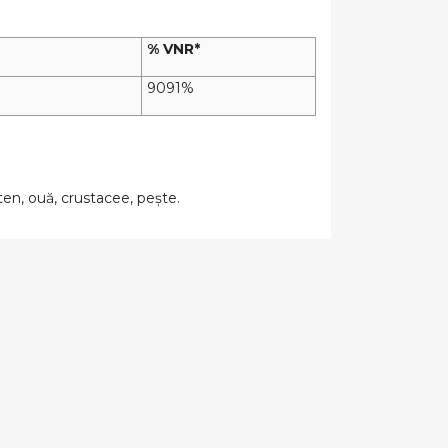
% VNR*
9091%
ten, ouă, crustacee, pește.