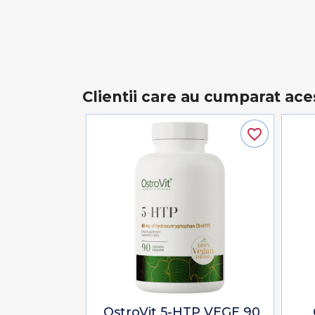
Clientii care au cumparat ace
favorite_border
OstroVit 5-HTP VEGE 90