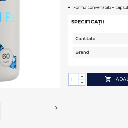
Formă convenabilă – capsule 
SPECIFICAȚII
Cantitate
Brand

ADAU
