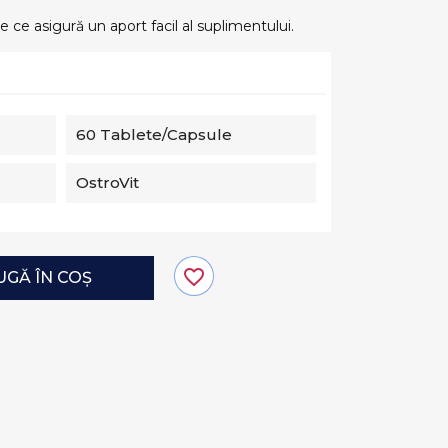
ce asigură un aport facil al suplimentului.
60 Tablete/capsule
OstroVit
favorite_border
GĂ ÎN COȘ