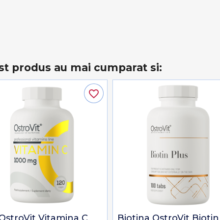
st produs au mai cumparat si:
favorite_border
OstroVit Vitamina C
Biotina OstroVit Biotin