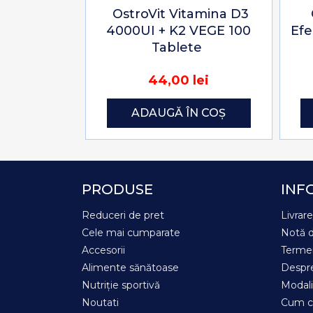
OstroVit Vitamina D3
4000UI + K2 VEGE 100
Ef
Tablete
44,00 lei
ADAUGĂ ÎN COȘ
PRODUSE
INF
Reduceri de pret
Livrar
Cele mai cumparate
Notă d
Accesorii
Termen
Alimente sănătoase
Despre
Nutriție sportivă
Modali
Noutati
Cum 