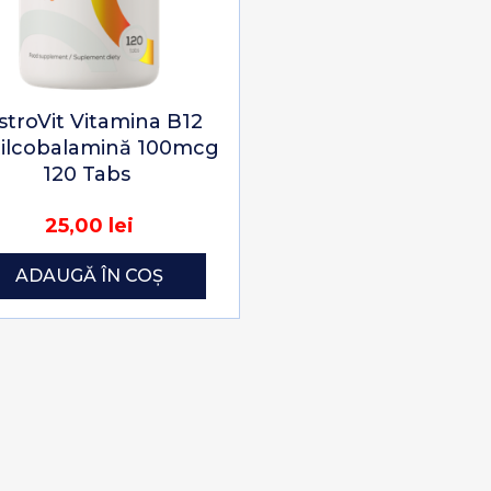
stroVit Vitamina B12
ilcobalamină 100mcg
120 Tabs
25,00 lei
ADAUGĂ ÎN COȘ