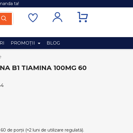
manda ta!
RI
PROMOȚII
BLOG
e
NA B1 TIAMINA 100MG 60
34
60 de porții (≈2 luni de utilizare regulată).