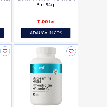
Bar 64g
11,00 lei
ADAUGĂ ÎN COȘ
favorite_border
favorite_border