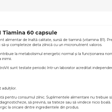
1 Tiamina 60 capsule
 alimentar de înaltă calitate, sursă de tiamină (vitamina B1). Pre
 să-și completeze dieta zilnică cu un micronutrient valoros.
ntribuie la metabolismul energetic normal și la funcționarea norm
inimii.
troVit sunt testate periodic într-un laborator acreditat independ
 adulților.
pentru consumul zilnic. Suplimentele alimentare nu trebuie să înl
iagnosticheze, să prevină, sa trateze sau să vindece nicio boală. 
rgic la oricare dintre ingredientele din produs.