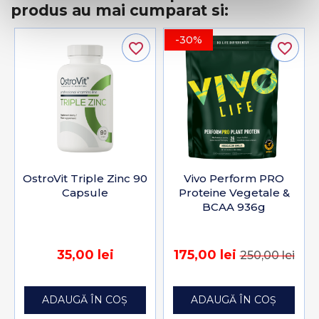
produs au mai cumparat si:
-30%
favorite_border
favorite_border
OstroVit Triple Zinc 90
Vivo Perform PRO
Capsule
Proteine Vegetale &
BCAA 936g
35,00 lei
175,00 lei
250,00 lei
ADAUGĂ ÎN COȘ
ADAUGĂ ÎN COȘ