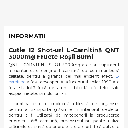
INFORMAȚII
Cutie 12 Shot-uri L-Carnitină QNT
3000mg Fructe Roșii 80ml
QNT L-CARNITINE SHOT 3000mg este un supliment
alimentar care conține L-carnitină de cea mai bună
calitate, pentru a garanta cel mai eficient efect.
L-
carnitina
a fost descoperită la începutul anilor 1990 și a
fost studiată încă de atunci datorită efectelor sale
asupra metabolismului uman.
L-carnitina este o moleculă utilizată de organism
pentru a transporta grăsimile în interiorul celulelor,
pentru a fi utilizată de mitocondrii la producerea
energiei. Fără carnitină, organismul nu poate utiliza
grăsimile ca sursă de energie și este forțat să utilizeze