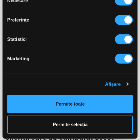
Necesare
consimțământului
Carbohidrați
< 0.1g
< 0.5g
Preferinţe
- din care zaharuri
< 0.1g
< 0.5g
Statistici
Proteine
0g
0g
Sodiu
0.01g
0.05g
Marketing
L-carnitină
750mg
3750mg
Afişare
Ingrediente: apă, L-carnitină, acidifiant: acid citric,
regulator de aciditate: citrat de sodiu, aromă, îndulcitor:
sucraloză, conservanți: benzoat de sodiu, sorbat de
Permite toate
potasiu.
Permite selecția
Clientii care au cumparat acest