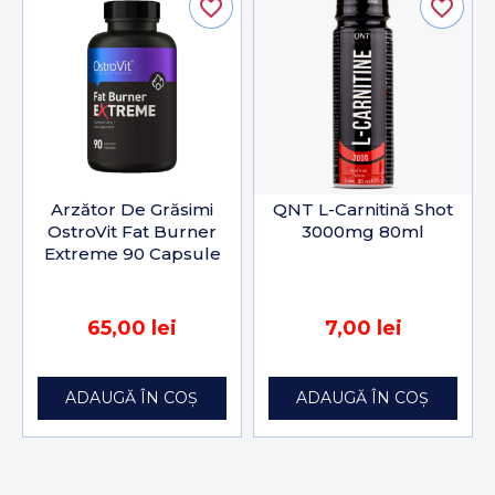
favorite_border
favorite_border
Arzător De Grăsimi
QNT L-Carnitină Shot
OstroVit Fat Burner
3000mg 80ml
Extreme 90 Capsule
65,00 lei
7,00 lei
ADAUGĂ ÎN COȘ
ADAUGĂ ÎN COȘ