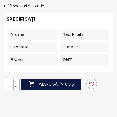
12 shot-uri per cutie
SPECIFICAȚII
Aroma
Red Fruits
Cantitate
Cutie 12
Brand
QNT

favorite_border
ADAUGĂ ÎN COȘ