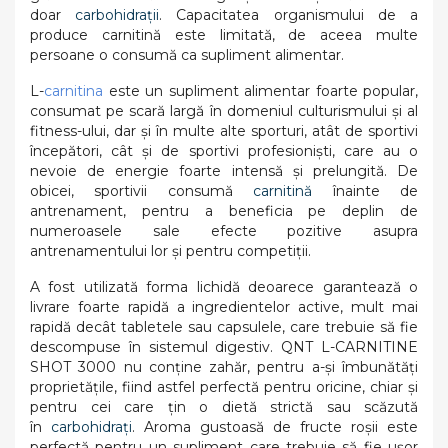
doar
carbohidrații
. Capacitatea organismului de a
produce carnitină este limitată, de aceea multe
persoane o consumă ca supliment alimentar.
L-
carnitina
este un supliment alimentar foarte popular,
consumat pe scară largă în domeniul culturismului și al
fitness-ului, dar și în multe alte sporturi, atât de sportivi
începători, cât și de sportivi profesioniști, care au o
nevoie de energie foarte intensă și prelungită. De
obicei, sportivii consumă
carnitină
înainte de
antrenament, pentru a beneficia pe deplin de
numeroasele sale efecte pozitive asupra
antrenamentului lor și pentru competiții.
A fost utilizată forma lichidă deoarece garantează o
livrare foarte rapidă a ingredientelor active, mult mai
rapidă decât tabletele sau capsulele, care trebuie să fie
descompuse în sistemul digestiv. QNT L-CARNITINE
SHOT 3000 nu conține zahăr, pentru a-și îmbunătăți
proprietățile, fiind astfel perfectă pentru oricine, chiar și
pentru cei care țin o dietă strictă sau scăzută
în
carbohidrați
. Aroma gustoasă de fructe roșii este
perfectă pentru un supliment care trebuie să fie ușor