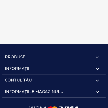

PRODUSE

INFORMAȚII

CONTUL TĂU
keyboard_arrow_down
INFORMAȚIILE MAGAZINULUI