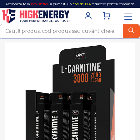
Abonează-te la
newsletter
și primești un
cod de 10%
reducere pentru comanda
ta!