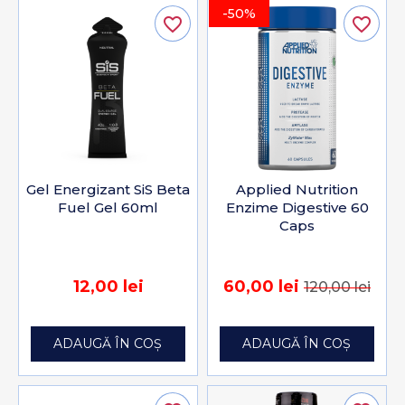
-50%
favorite_border
favorite_border
Gel Energizant SiS Beta
Applied Nutrition
Fuel Gel 60ml
Enzime Digestive 60
Caps
12,00 lei
60,00 lei
120,00 lei
ADAUGĂ ÎN COȘ
ADAUGĂ ÎN COȘ