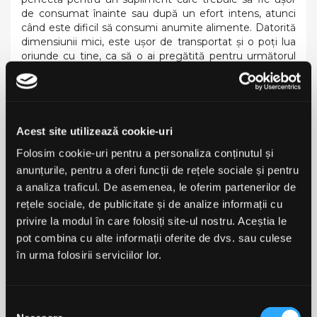
de consumat înainte sau după un efort intens, atunci
când este dificil să consumi anumite alimente. Datorită
dimensiunii mici, este ușor de transportat și o poți lua
oriunde cu tine, ca să o ai pregătită pentru următorul
antrenament!
Cum să utilizați
Utilizare recomandată: consumaţi o fiolă pe zi cu 30 de
minute înainte de activitatea fizică. A nu se depăși doza
Acest site utilizează cookie-uri
recomandată pentru consumul zilnic.
Folosim cookie-uri pentru a personaliza conținutul și
INFORMAȚII NUTRIȚIONALE
anunțurile, pentru a oferi funcții de rețele sociale și pentru
a analiza traficul. De asemenea, le oferim partenerilor de
Valori specifice
per 20ml
per 100ml
rețele sociale, de publicitate și de analize informații cu
privire la modul în care folosiți site-ul nostru. Aceștia le
Valoare energetică
4.25kj/1kcal
21.25kj/5kcal
pot combina cu alte informații oferite de dvs. sau culese
în urma folosirii serviciilor lor.
Lipide
0g
0g
- din care saturate
0g
0g
Selecția