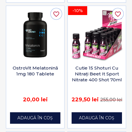
-10%
favorite_border
favorite_border
OstroVit Melatonină
Cutie 15 Shoturi Cu
1mg 180 Tablete
Nitrați Beet It Sport
Nitrate 400 Shot 70ml
20,00 lei
229,50 lei
255,00 lei
ADAUGĂ ÎN COȘ
ADAUGĂ ÎN COȘ