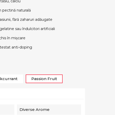
tasiu, calciu
n pectină naturală
siunii, fără zaharuri adăugate
elatine sau îndulcitori artificiali
chis în mișcare
 testat anti-doping
kcurrant
Passion Fruit
Diverse Arome