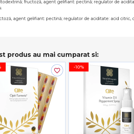
odextrină; fructoză, agent gelifiant: pectină; regulator de aciditate
u.
toză, agent gelifiant: pectină; regulator de aciditate: acid citric, c
st produs au mai cumparat si:
%
-10%
favorite_border