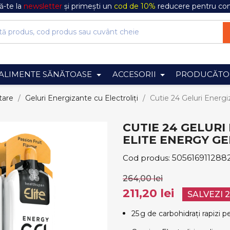
-te la
newsletter
și primești un
cod de 10%
reducere pentru co
ALIMENTE SĂNĂTOASE
ACCESORII
PRODUCĂTO
tare
Geluri Energizante cu Electroliți
Cutie 24 Geluri Energi
CUTIE 24 GELUR
ELITE ENERGY GE
Cod produs:
505616911288
264,00 lei
211,20 lei
SALVEZI 
25 g de carbohidrați rapizi p