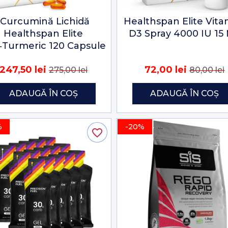
Curcumină Lichidă
Healthspan Elite Vit
Healthspan Elite
D3 Spray 4000 IU 15 
‑Turmeric 120 Capsule
247,50 lei
72,00 lei
275,00 lei
80,00 lei
ADAUGĂ ÎN COȘ
ADAUGĂ ÎN COȘ
%
-20%
favorite_border