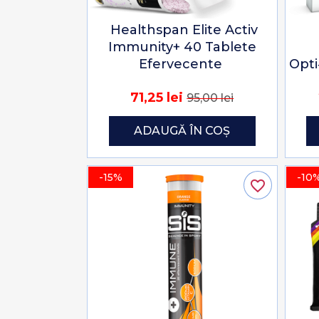
Healthspan Elite Activ
Immunity+ 40 Tablete
Efervecente
Opti
71,25 lei
95,00 lei
ADAUGĂ ÎN COȘ
-15%
-10
favorite_border