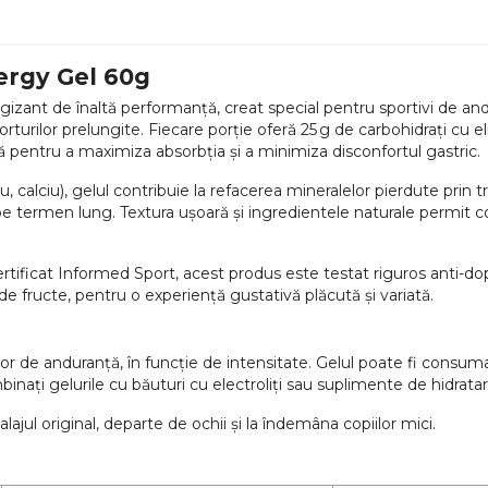
ergy Gel 60g
izant de înaltă performanță, creat special pentru sportivi de an
orturilor prelungite. Fiecare porție oferă 25 g de carbohidrați cu el
 pentru a maximiza absorbția și a minimiza disconfortul gastric.
iu, calciu), gelul contribuie la refacerea mineralelor pierdute prin t
 termen lung. Textura ușoară și ingredientele naturale permit con
ertificat Informed Sport, acest produs este testat riguros anti-dopi
 de fructe, pentru o experiență gustativă plăcută și variată.
ilor de anduranță, în funcție de intensitate. Gelul poate fi consu
ați gelurile cu băuturi cu electroliți sau suplimente de hidratar
alajul original, departe de ochii și la îndemâna copiilor mici.