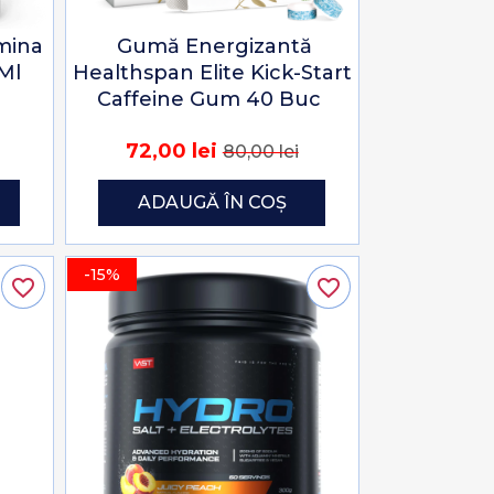
amina
Gumă Energizantă
Ml
Healthspan Elite Kick-Start
Caffeine Gum 40 Buc
72,00 lei
80,00 lei
ADAUGĂ ÎN COȘ
-15%
favorite_border
favorite_border