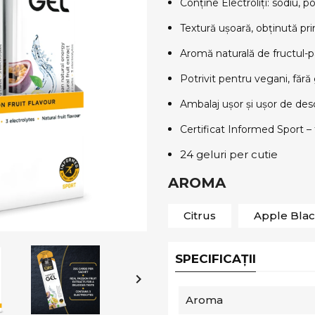
Conține Electroliți: sodiu, po
Textură ușoară, obținută pri
Aromă naturală de fructul-pa
Potrivit pentru vegani, fără g
Ambalaj ușor și ușor de des
Certificat Informed Sport –
24 geluri per cutie
AROMA
Citrus
Apple Blac
SPECIFICAȚII

Aroma