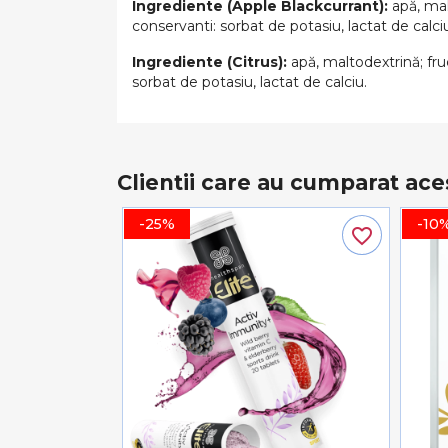
Ingrediente (Apple Blackcurrant):
apă, malt
conservanti: sorbat de potasiu, lactat de calci
Ingrediente (Citrus):
apă, maltodextrină; fruc
sorbat de potasiu, lactat de calciu.
Clientii care au cumparat ace
-25%
-10
favorite_border