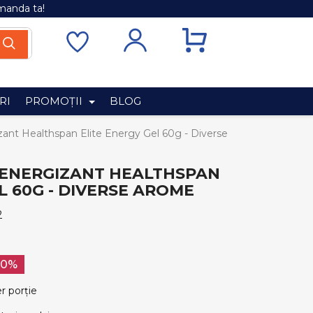
manda ta!
RI
PROMOȚII
BLOG
zant Healthspan Elite Energy Gel 60g - Diverse
I ENERGIZANT HEALTHSPAN
L 60G - DIVERSE AROME
2
20%
er porție