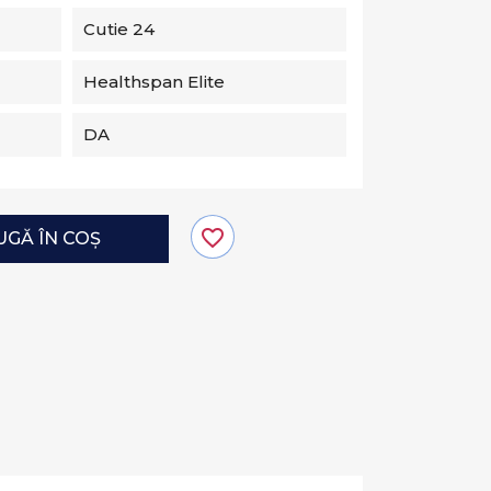
Cutie 24
Healthspan Elite
DA
favorite_border
GĂ ÎN COȘ