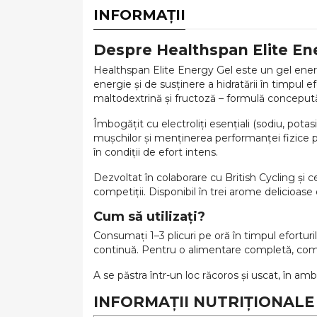
INFORMAȚII
Despre Healthspan Elite En
Healthspan Elite Energy Gel este un gel energ
energie și de susținere a hidratării în timpul ef
maltodextrină și fructoză – formulă concepută
Îmbogățit cu electroliți esențiali (sodiu, potas
mușchilor și menținerea performanței fizice pe
în condiții de efort intens.
Dezvoltat în colaborare cu British Cycling și c
competiții. Disponibil în trei arome delicioase
Cum să utilizați?
Consumați 1–3 plicuri pe oră în timpul efortur
continuă. Pentru o alimentare completă, combin
A se păstra într-un loc răcoros și uscat, în amb
INFORMAȚII NUTRIȚIONALE