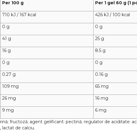
Per 100 g
Per 1 gel 60 g (1 p
710 kJ / 167 kcal
426 kJ / 100 kcal
0 g
0 g
41 g
25 g
16 g
8.5 g
0 g
0 g
0.27 g
0.16 g
109 mg
65 mg
26 mg
16 mg
9 mg
6 mg
nă; fructoză; agent gelificant: pectină; regulator de aciditate: acid 
 lactat de calciu.