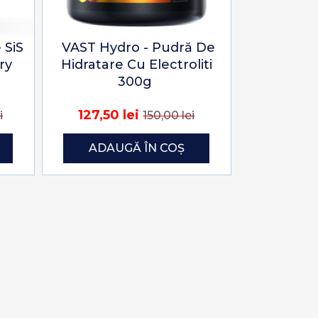
 SiS
VAST Hydro - Pudră De
ry
Hidratare Cu Electroliti
300g
127,50 lei
i
150,00 lei
ADAUGĂ ÎN COȘ