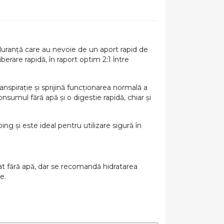
duranță care au nevoie de un aport rapid de
iberare rapidă, în raport optim 2:1 între
ranspirație și sprijină funcționarea normală a
sumul fără apă și o digestie rapidă, chiar și
ng și este ideal pentru utilizare sigură în
mat fără apă, dar se recomandă hidratarea
e.