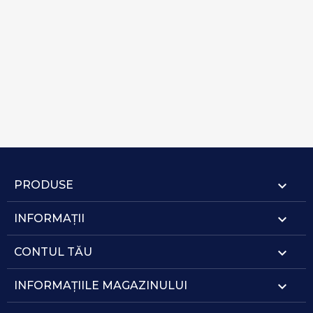

PRODUSE

INFORMAȚII

CONTUL TĂU
keyboard_arrow_down
INFORMAȚIILE MAGAZINULUI