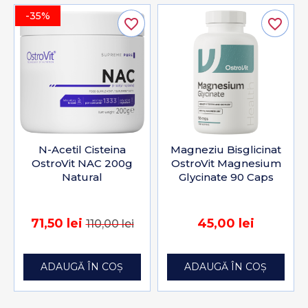
-35%
favorite_border
favorite_border
N-Acetil Cisteina
Magneziu Bisglicinat
OstroVit NAC 200g
OstroVit Magnesium
Natural
Glycinate 90 Caps
71,50 lei
45,00 lei
110,00 lei
ADAUGĂ ÎN COȘ
ADAUGĂ ÎN COȘ