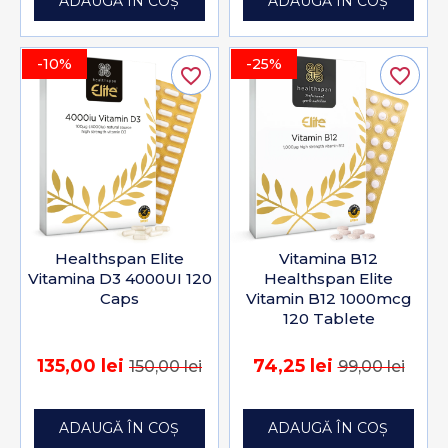
ADAUGĂ ÎN COȘ
ADAUGĂ ÎN COȘ
-10%
-25%
favorite_border
favorite_border
Healthspan Elite
Vitamina B12
Vitamina D3 4000UI 120
Healthspan Elite
Caps
Vitamin B12 1000mcg
120 Tablete
135,00 lei
74,25 lei
150,00 lei
99,00 lei
ADAUGĂ ÎN COȘ
ADAUGĂ ÎN COȘ