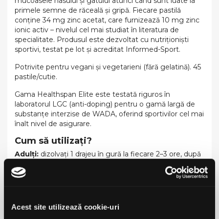
mucoasele nasului și gâtului atunci când sunt luate la
primele semne de răceală și gripă. Fiecare pastilă
conține 34 mg zinc acetat, care furnizează 10 mg zinc
ionic activ – nivelul cel mai studiat în literatura de
specialitate. Produsul este dezvoltat cu nutriționiști
sportivi, testat pe lot și acreditat Informed-Sport.
Potrivite pentru vegani și vegetarieni (fără gelatină). 45
pastile/cutie.
Gama Healthspan Elite este testată riguros în
laboratorul LGC (anti-doping) pentru o gamă largă de
substanțe interzise de WADA, oferind sportivilor cel mai
înalt nivel de asigurare.
Cum să utilizați?
Adulți:
dizolvați 1 drajeu în gură la fiecare 2–3 ore, după
nevoie, până la maximum 9 drajeuri pe zi, sau conform
recomandării nutriționistului.
Utilizați până la 10 zile; dacă simptomele persistă,
adresați-vă medicului.
Acest site utilizează cookie-uri
Atenționări:
Dacă luați medicație sau aveți condiții