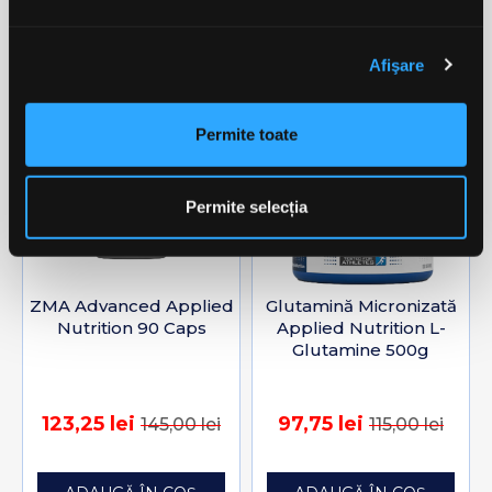
Clientii care au cumparat acest
produs au mai cumparat si:
Afişare
-15%
-15%
favorite_border
favorite_border
Permite toate
Permite selecția
ZMA Advanced Applied
Glutamină Micronizată
Nutrition 90 Caps
Applied Nutrition L-
Glutamine 500g
123,25 lei
97,75 lei
145,00 lei
115,00 lei