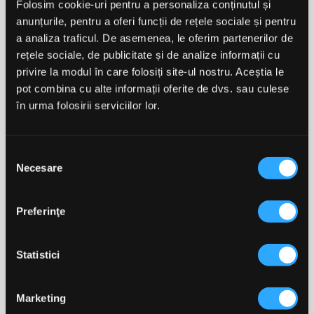
medicale, cereți sfatul medicului/farmacistului înainte
Folosim cookie-uri pentru a personaliza conținutul și
de utilizare. Suplimentele alimentare nu trebuie folosite
anunțurile, pentru a oferi funcții de rețele sociale și pentru
ca înlocuitor al unei diete variate și al unui stil de viață
a analiza traficul. De asemenea, le oferim partenerilor de
sănătos. A se păstra la loc răcoros și uscat, în ambalajul
rețele sociale, de publicitate și de analize informații cu
original, departe de vederea și îndemâna copiilor.
privire la modul în care folosiți site-ul nostru. Aceștia le
Întrerupeți utilizarea și cereți sfat medical dacă apare o
reacție adversă.
pot combina cu alte informații oferite de dvs. sau culese
în urma folosirii serviciilor lor.
INFORMAȚII NUTRIȚIONALE
Ingrediente active
Per 1 drajeu
VNR%*
Selecția
Acetat de Zinc
34 mg
Necesare
consimțământului
Din care Zinc Ionic
10 mg
100
Preferinţe
Ingrediente:
agenți de încărcare (maltodextrină,
dextroză monohidrat); agenți antiaglomeranți (dioxid de
siliciu, acid stearic, stearat de magneziu); zinc acetat;
Statistici
arome (mentă, mentol); îndulcitor: sucraloză.
Marketing