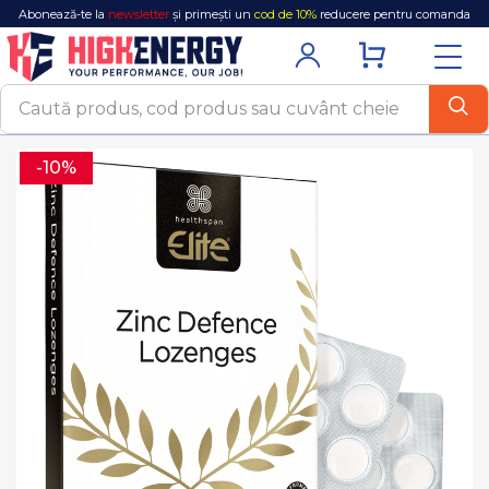
Abonează-te la
newsletter
și primești un
cod de 10%
reducere pentru comanda
ta!
-10%