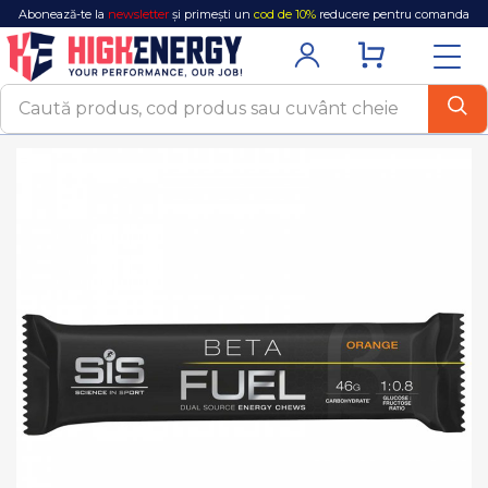
Abonează-te la
newsletter
și primești un
cod de 10%
reducere pentru comanda
ta!