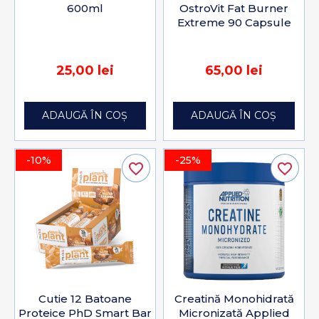
600ml
OstroVit Fat Burner
Extreme 90 Capsule
25,00 lei
65,00 lei
ADAUGĂ ÎN COȘ
ADAUGĂ ÎN COȘ
-10%
-25%
favorite_border
favorite_border
Cutie 12 Batoane
Creatină Monohidrată
Proteice PhD Smart Bar
Micronizată Applied