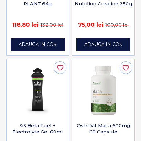
PLANT 64g
Nutrition Creatine 250g
118,80 lei
75,00 lei
132,00 lei
100,00 lei
ADAUGĂ ÎN COȘ
ADAUGĂ ÎN COȘ
favorite_border
favorite_border
SiS Beta Fuel +
OstroVit Maca 600mg
Electrolyte Gel 60ml
60 Capsule