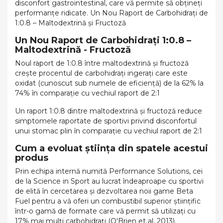
disconfort gastrointestinal, care vă permite să obțineți
performanțe ridicate. Un Nou Raport de Carbohidrați de
1:0.8 – Maltodextrină și Fructoză
Un Nou Raport de Carbohidrați 1:0.8 –
Maltodextrină - Fructoză
Noul raport de 1:0.8 între maltodextrină și fructoză
crește procentul de carbohidrați ingerați care este
oxidat (cunoscut sub numele de eficiență) de la 62% la
74% în comparație cu vechiul raport de 2:1
Un raport 1:0.8 dintre maltodextrină și fructoză reduce
simptomele raportate de sportivi privind disconfortul
unui stomac plin în comparație cu vechiul raport de 2:1
Cum a evoluat știința din spatele acestui
produs
Prin echipa internă numită Performance Solutions, cei
de la Science in Sport au lucrat îndeaproape cu sportivi
de elită în cercetarea și dezvoltarea noii game Beta
Fuel pentru a vă oferi un combustibil superior științific
într-o gamă de formate care vă permit să utilizați cu
17% mai mulți carbohidrați (O'Brien et al, 2013).