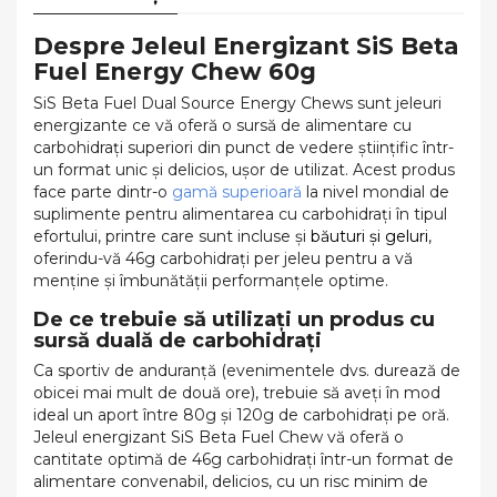
Despre Jeleul Energizant SiS Beta
Fuel Energy Chew 60g
SiS Beta Fuel Dual Source Energy Chews sunt jeleuri
energizante ce vă oferă o sursă de alimentare cu
carbohidrați superiori din punct de vedere științific într-
un format unic și delicios, ușor de utilizat. Acest produs
face parte dintr-o
gamă superioară
la nivel mondial de
suplimente pentru alimentarea cu carbohidrați în tipul
efortului, printre care sunt incluse și
băuturi
și
geluri
,
oferindu-vă 46g carbohidrați per jeleu pentru a vă
menține și îmbunătății performanțele optime.
De ce trebuie să utilizați un produs cu
sursă duală de carbohidrați
Ca sportiv de anduranță (evenimentele dvs. durează de
obicei mai mult de două ore), trebuie să aveți în mod
ideal un aport între 80g și 120g de carbohidrați pe oră.
Jeleul energizant SiS Beta Fuel Chew vă oferă o
cantitate optimă de 46g carbohidrați într-un format de
alimentare convenabil, delicios, cu un risc minim de