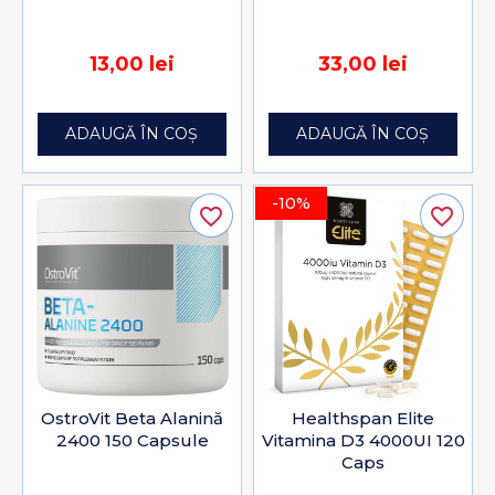
13,00 lei
33,00 lei
ADAUGĂ ÎN COȘ
ADAUGĂ ÎN COȘ
-10%
favorite_border
favorite_border
OstroVit Beta Alanină
Healthspan Elite
2400 150 Capsule
Vitamina D3 4000UI 120
Caps