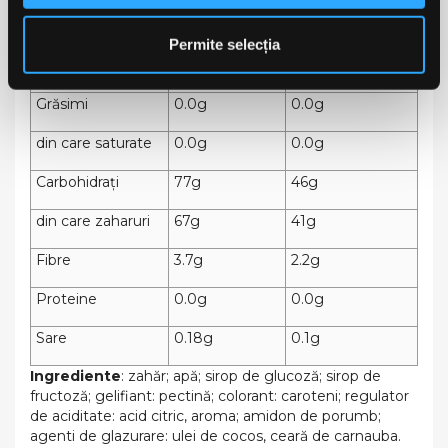
Valori specifice
Per 100g
Per porție 60g
Permite selecția
Energie
1346kj/317kcal
808kj/190kcal
Grăsimi
0.0g
0.0g
din care saturate
0.0g
0.0g
Carbohidrați
77g
46g
din care zaharuri
67g
41g
Fibre
3.7g
2.2g
Proteine
0.0g
0.0g
Sare
0.18g
0.1g
Ingrediente
: zahăr; apă; sirop de glucoză; sirop de
fructoză; gelifiant: pectină; colorant: caroteni; regulator
de aciditate: acid citric, aroma; amidon de porumb;
agenti de glazurare: ulei de cocos, ceară de carnauba.