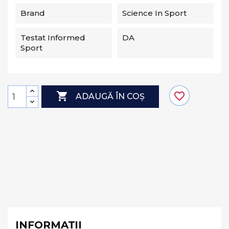
Brand
Science In Sport
Testat Informed
DA
Sport

favorite_border
ADAUGĂ ÎN COȘ
INFORMAȚII