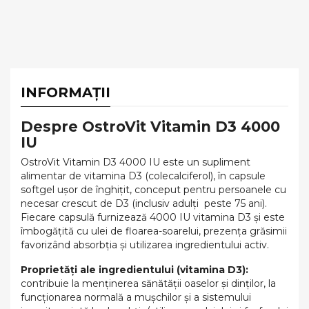
INFORMAȚII
Despre OstroVit Vitamin D3 4000
IU
OstroVit Vitamin D3 4000 IU este un supliment
alimentar de vitamina D3 (colecalciferol), în capsule
softgel ușor de înghițit, conceput pentru persoanele cu
necesar crescut de D3 (inclusiv adulți
peste 75 ani).
Fiecare capsulă furnizează 4000 IU vitamina D3 și este
îmbogățită cu ulei de floarea-soarelui, prezența grăsimii
favorizând absorbția și utilizarea ingredientului activ.
Proprietăți ale ingredientului (vitamina D3):
contribuie la menținerea sănătății oaselor și dinților, la
funcționarea normală a mușchilor și a sistemului