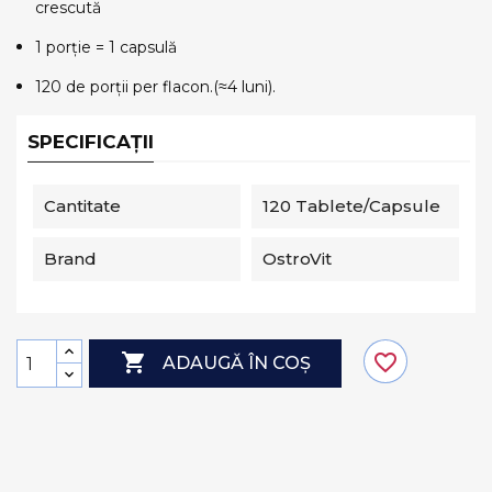
crescută
1 porție = 1 capsulă
120 de porții per flacon.(≈4 luni).
SPECIFICAȚII
Cantitate
120 Tablete/capsule
Brand
OstroVit

favorite_border
ADAUGĂ ÎN COȘ