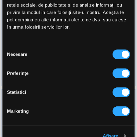
rețele sociale, de publicitate și de analize informații cu
privire la modul în care folosiți site-ul nostru. Aceștia le
pot combina cu alte informații oferite de dvs. sau culese
Vivo Vitamina D3 + K2
OstroVit Vitamina D3 + K2
în urma folosirii serviciilor lor.
Lichidă 2000UI 50ml
2000UI 90 Tablete
Selecția
Necesare
68,00 lei
30,00 lei
consimțământului
80,00 lei
Preferinţe
ADAUGĂ ÎN COȘ
ADAUGĂ ÎN COȘ
Statistici
favorite_border
favorite_border
Marketing
Afişare