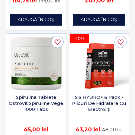
114,75 lei
247,00 lei
135,00 lei
ADAUGĂ ÎN COȘ
ADAUGĂ ÎN COȘ
-10%
favorite_border
favorite_border
Spirulina Tablete
SiS HYDRO+ 6 Pack -
OstroVit Spiruline Vege
Plicuri De Hidratare Cu
1000 Tabs
Electroliți
45,00 lei
43,20 lei
48,00 lei