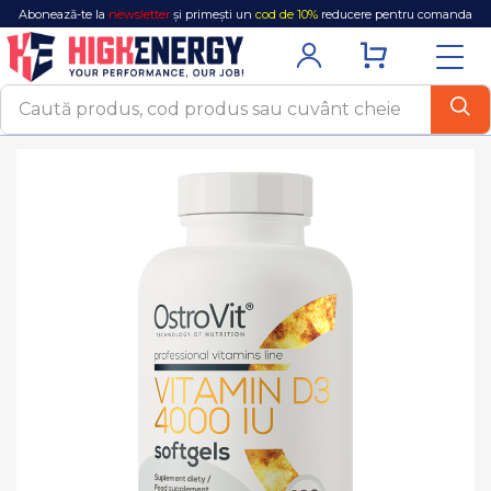
Abonează-te la
newsletter
și primești un
cod de 10%
reducere pentru comanda
ta!