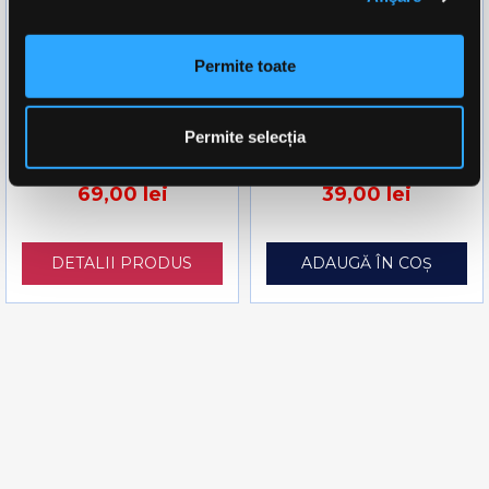
Permite toate
OstroVit Vitamina D3
Vitamina D3 OstroVit
5000UI 250 Capsule
Vitamin D3 4000 UI + K2
100 Tablete
Permite selecția
69,00 lei
39,00 lei
DETALII PRODUS
ADAUGĂ ÎN COȘ