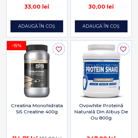
33,00 lei
30,00 lei
ADAUGĂ ÎN COȘ
ADAUGĂ ÎN COȘ
-15%
favorite_border
favorite_border
Creatina Monohidrata
Ovowhite Proteină
SiS Creatine 400g
Naturală Din Albuș De
Ou 800g