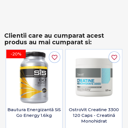
Clientii care au cumparat acest
produs au mai cumparat si:
-20%
favorite_border
favorite_border
Bautura Energizantă SiS
OstroVit Creatine 3300
Go Energy 1.6kg
120 Caps - Creatină
Monohidrat