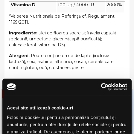
Vitamina D
100 µg / 4000 IU
2000%
*Valoarea Nutrițională de Referință cf. Regulament
1169/2011.
Ingrediente:
ulei de floarea-soarelui; înveliș capsulă
(gelatină, umectant: glicerină, apă purificată);
colecalciferol (vitamina D3).
Alergeni
:
Poate conține urme de lapte (inclusiv
lactoză), soia, arahide, alte nuci, susan, cereale care
conțin gluten, ouă, crustacee, pește.
S-AR PUTEA SA-TI PLACA
-15%
favorite_border
favorite_border
Acest site utilizează cookie-uri
Folosim cookie-uri pentru a personaliza conținutul și
anunțurile, pentru a oferi funcții de rețele sociale și pentru
a analiza traficul. De asemenea, le oferim partenerilor de