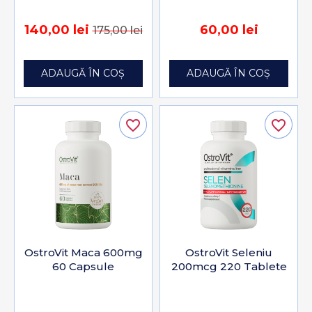
140,00 lei
60,00 lei
175,00 lei
ADAUGĂ ÎN COȘ
ADAUGĂ ÎN COȘ
favorite_border
favorite_border
OstroVit Maca 600mg
OstroVit Seleniu
60 Capsule
200mcg 220 Tablete