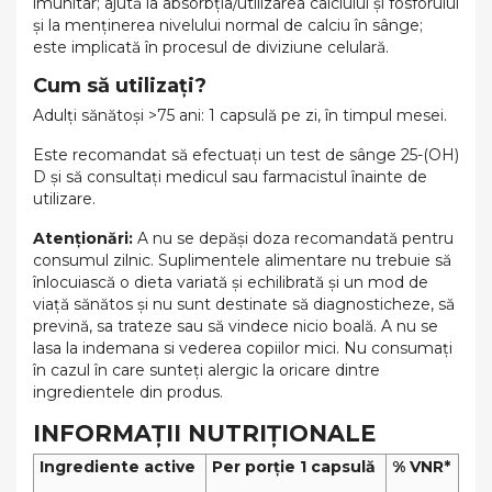
imunitar; ajută la absorbția/utilizarea calciului și fosforului
și la menținerea nivelului normal de calciu în sânge;
este implicată în procesul de diviziune celulară.
Cum să utilizați?
Adulți sănătoși >75 ani: 1 capsulă pe zi, în timpul mesei.
Este recomandat să efectuați un test de sânge 25-(OH)
D și să consultați medicul sau farmacistul înainte de
utilizare.
Atenționări:
A nu se depăși doza recomandată pentru
consumul zilnic. Suplimentele alimentare nu trebuie să
înlocuiască o dieta variată și echilibrată și un mod de
viață sănătos și nu sunt destinate să diagnosticheze, să
prevină, sa trateze sau să vindece nicio boală. A nu se
lasa la indemana si vederea copiilor mici. Nu consumați
în cazul în care sunteți alergic la oricare dintre
ingredientele din produs.
INFORMAȚII NUTRIȚIONALE
Ingrediente active
Per porție 1 capsulă
% VNR*