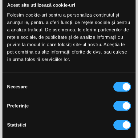
zilnic. Supliment alimentar cu cofeină. Conținut crescut
Acest site utilizează cookie-uri
de cofeină (100 mg/porție). Suplimentele alimentare nu
trebuie să înlocuiască o dieta variată și echilibrată și un
Folosim cookie-uri pentru a personaliza conținutul și
mod de viață sănătos și nu sunt destinate să
anunțurile, pentru a oferi funcții de rețele sociale și pentru
diagnosticheze, să prevină, sa trateze sau să vindece
a analiza traficul. De asemenea, le oferim partenerilor de
nicio boală. A nu se lasa la indemana si vederea copiilor
rețele sociale, de publicitate și de analize informații cu
mici. Nu consumați în cazul în care sunteți alergic la
privire la modul în care folosiți site-ul nostru. Aceștia le
oricare dintre ingredientele din produs. Nu se
recomandă utilizarea cu până la 4 ore înainte de
pot combina cu alte informații oferite de dvs. sau culese
culcare. Se recomandă să nu se depășească 400 mg
în urma folosirii serviciilor lor.
de cofeină pe zi.
INFORMAȚII NUTRIȚIONALE
Selecția
Valori specifice
Per portie 1
Necesare
consimțământului
capsula
Cafeină din boabe de cafea
100mg
Preferinţe
verde
Ingrediente: cafeină naturală din boabe de cafea verde;
Statistici
agent de încărcare: făină de orez; învelișul capsulei:
hidroxipropil metilceluloză (HPMC); agent anti-