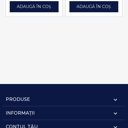
ADAUGĂ ÎN COȘ
ADAUGĂ ÎN COȘ

PRODUSE

INFORMAȚII

CONTUL TĂU