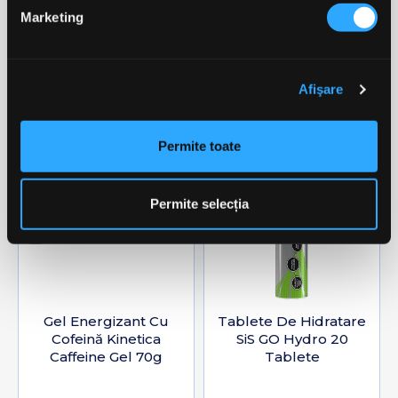
aglomerant:mstearat de magneziu)
Marketing
Clientii care au cumparat acest
Afişare
produs au mai cumparat si:
Permite toate
-20%
-15%
favorite_border
favorite_border
Permite selecția
Gel Energizant Cu
Tablete De Hidratare
Cofeină Kinetica
SiS GO Hydro 20
Caffeine Gel 70g
Tablete