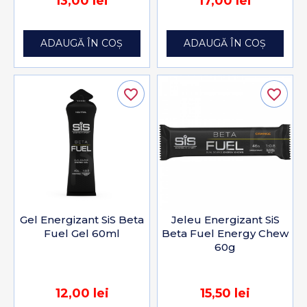
13,00 lei
17,00 lei
ADAUGĂ ÎN COȘ
ADAUGĂ ÎN COȘ
favorite_border
favorite_border
Gel Energizant SiS Beta
Jeleu Energizant SiS
Fuel Gel 60ml
Beta Fuel Energy Chew
60g
12,00 lei
15,50 lei