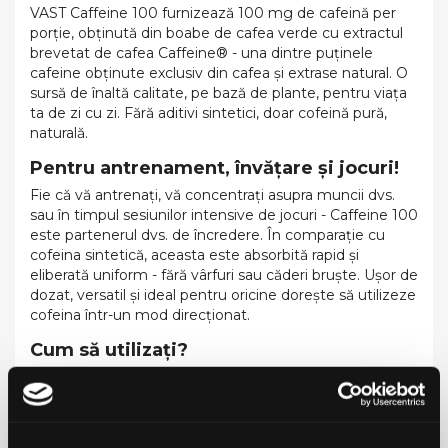
VAST Caffeine 100 furnizează 100 mg de cafeină per
porție, obținută din boabe de cafea verde cu extractul
brevetat de cafea Caffeine® - una dintre puținele
cafeine obținute exclusiv din cafea și extrase natural. O
sursă de înaltă calitate, pe bază de plante, pentru viața
ta de zi cu zi. Fără aditivi sintetici, doar cofeină pură,
naturală.
Pentru antrenament, învățare și jocuri!
Fie că vă antrenați, vă concentrați asupra muncii dvs.
sau în timpul sesiunilor intensive de jocuri - Caffeine 100
este partenerul dvs. de încredere. În comparație cu
cofeina sintetică, aceasta este absorbită rapid și
eliberată uniform - fără vârfuri sau căderi bruște. Ușor de
dozat, versatil și ideal pentru oricine dorește să utilizeze
cofeina într-un mod direcționat.
Cum să utilizați?
Consumați 1 capsula pe zi (100mg cafeină/capsulă), cu
suficient lichid.
A nu se depăși doza recomandată pentru consumul