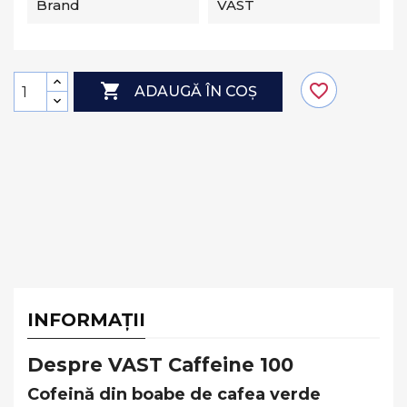
Brand
VAST

favorite_border
ADAUGĂ ÎN COȘ
INFORMAȚII
Despre VAST Caffeine 100
Cofeină din boabe de cafea verde