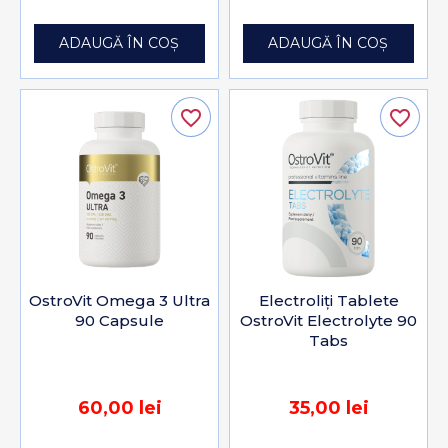
ADAUGĂ ÎN COȘ
ADAUGĂ ÎN COȘ
favorite_border
favorite_border
OstroVit Omega 3 Ultra
Electroliți Tablete
90 Capsule
OstroVit Electrolyte 90
Tabs
60,00 lei
35,00 lei