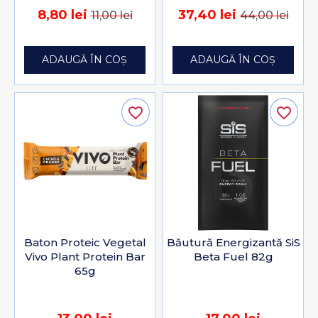
8,80 lei
37,40 lei
11,00 lei
44,00 lei
ADAUGĂ ÎN COȘ
ADAUGĂ ÎN COȘ
favorite_border
favorite_border
Baton Proteic Vegetal
Băutură Energizantă SiS
Vivo Plant Protein Bar
Beta Fuel 82g
65g