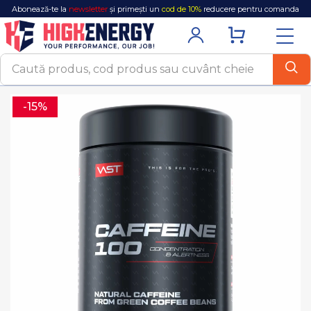
Abonează-te la
newsletter
și primești un
cod de 10%
reducere pentru comanda
ta!
-15%