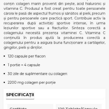
conțin colagen marin provenit din pește, acid hialuronic și
vitamina C. Produsul a fost creat pentru toate persoanele
cărora le pasă de aspectul frumos și sănătos al pielii, precum
și pentru persoanele care practică sport. Contribuie activ la
recuperarea după activități sportive intense, în urma
leziunilor sportive sau a fracturilor. Sinteza corectă a
colagenului necesită prezența vitaminei C. Vitamina C
conținută în produs ajută la producerea corectă a
colagenului pentru a asigura buna funcționare a cartilajelor,
gingiilor, pielii și dinților.
120 capsule per flacon
1 portie = 4 capsule
30 zile de suplimentare cu colagen
2200 mg colagen per porție
SPECIFICAȚII
Cantitate
120 Tablete/capsule