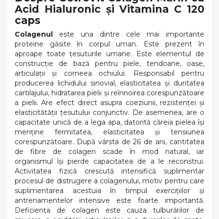
Acid Hialuronic și Vitamina C 120
caps
Colagenul
este una dintre cele mai importante
proteine ​​găsite în corpul uman. Este prezent în
aproape toate țesuturile umane. Este elementul de
construcție de bază pentru piele, tendoane, oase,
articulații și corneea ochiului. Responsabil pentru
producerea lichidului sinovial, elasticitatea și duritatea
cartilajului, hidratarea pielii și reînnoirea corespunzătoare
a pielii. Are efect direct asupra coeziunii, rezistenței și
elasticitătății țesutului conjunctiv. De asemenea, are o
capacitate unică de a lega apa, datorită căreia pielea își
menține fermitatea, elasticitatea și tensiunea
corespunzătoare. După vârsta de 26 de ani, cantitatea
de fibre de colagen scade în mod natural, iar
organismul își pierde capacitatea de a le reconstrui.
Activitatea fizică crescută intensifică suplimentar
procesul de distrugere a colagenului, motiv pentru care
suplimentarea acestuia în timpul exercițiilor și
antrenamentelor intensive este foarte importantă.
Deficiența de colagen este cauza tulburărilor de