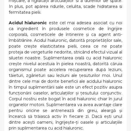
mișcare, a rigidității articulațiilor si a durerilor de spate.
In plus, pot apărea ridurile, celulita, scade hidratarea si
fermitatea pielii.
Acidul hialuronic
este cel mai adesea asociat cu noi
ca ingredient în produsele cosmetice de îngrijire
corporală, cosmeticele de întinerire și ca agent anti-
îmbătrânire. Acidul hialuronic, datorită proprietăților sale,
poate crește elasticitatea pielii, ceea ce ne poate
proteja de vergeturile nedorite, stricând efectul vizual al
siluetei noastre. Suplimentarea orală cu acid hialuronic
crește nivelul acestuia în pielea noastră, datorită căruia
organismul poate accelera recuperarea după leziuni,
tăieturi, zgârieturi sau leziuni ale țesuturilor moi. Unul
dintre cele mai de dorite beneficii ale acidului hialuronic
în timpul suplimentării sale este un efect pozitiv asupra
funcționării oaselor, articulațiilor și țesutului conjunctiv.
Corpul nostru este bogat în acid hialuronic chiar în jurul
organelor motorii. Suplimentarea va avea avantaje clare
pentru oricine se antrenează din greu, aleargă și
încearcă să trăiască activ în fiecare zi. Dacă ești unul
dintre acești oameni, îngrijește-ți oasele și articulațiile
prin suplimentarea cu acid hialuronic.