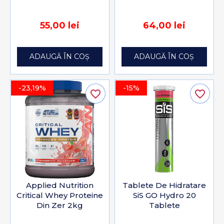
55,00 lei
64,00 lei
ADAUGĂ ÎN COȘ
ADAUGĂ ÎN COȘ
-23,19%
-15%
favorite_border
favorite_border
Applied Nutrition
Tablete De Hidratare
Critical Whey Proteine
SiS GO Hydro 20
Din Zer 2kg
Tablete