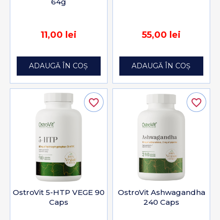
64g
11,00 lei
55,00 lei
ADAUGĂ ÎN COȘ
ADAUGĂ ÎN COȘ
favorite_border
favorite_border
OstroVit 5-HTP VEGE 90
OstroVit Ashwagandha
Caps
240 Caps