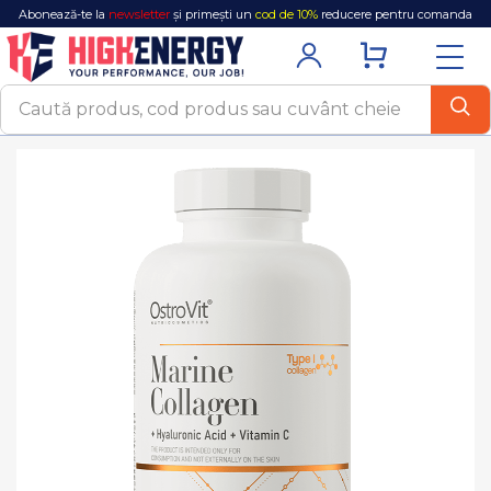
Abonează-te la
newsletter
și primești un
cod de 10%
reducere pentru comanda
ta!