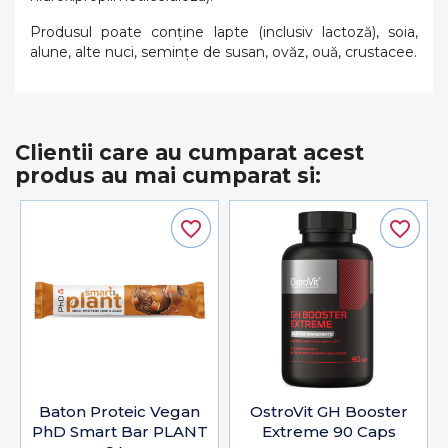
Produsul poate conține lapte (inclusiv lactoză), soia,
alune, alte nuci, semințe de susan, ovăz, ouă, crustacee.
Clientii care au cumparat acest
produs au mai cumparat si:
favorite_border
favorite_border
Baton Proteic Vegan
OstroVit GH Booster
PhD Smart Bar PLANT
Extreme 90 Caps