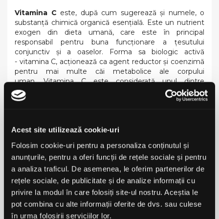
Vitamina C
este, după cum sugerează și numele, o
substanță chimică organică esențială. Este un nutrient
exogen din dieta umană, care este în principal
responsabil pentru buna funcționare a țesutului
conjunctiv și a oaselor. Forma sa biologic activă
- vitamina C, acționează ca agent reductor și coenzimă
pentru mai multe căi metabolice ale corpului
uman. Vitamina C este considerată unul dintre
principalii antioxidanți. Vitamina C conținută în produs
ajută la producerea corectă a colagenului pentru a
asigura buna funcționare a cartilajelor, gingiilor, pielii și
dinților.
Acest site utilizează cookie-uri
Proprietățile OstroVit Colagen marin cu
Folosim cookie-uri pentru a personaliza conținutul și
acid hialuronic și vitamina C:
anunțurile, pentru a oferi funcții de rețele sociale și pentru
Colagenul întărește sinteza fibrelor de colagen
a analiza traficul. De asemenea, le oferim partenerilor de
Colagenul întărește oasele și articulațiile
rețele sociale, de publicitate și de analize informații cu
privire la modul în care folosiți site-ul nostru. Aceștia le
Colagenul menține fermitatea, elasticitatea și nuanța
pot combina cu alte informații oferite de dvs. sau culese
pielii corespunzătoare
în urma folosirii serviciilor lor.