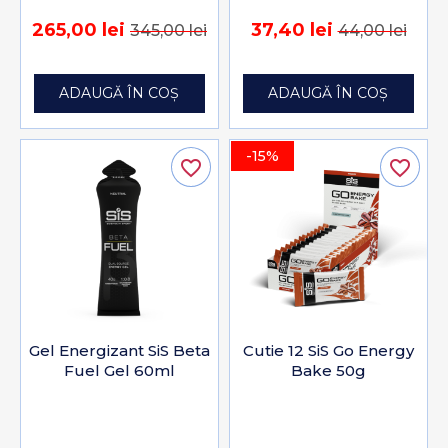
265,00 lei
37,40 lei
345,00 lei
44,00 lei
ADAUGĂ ÎN COȘ
ADAUGĂ ÎN COȘ
-15%
favorite_border
favorite_border
Gel Energizant SiS Beta
Cutie 12 SiS Go Energy
Fuel Gel 60ml
Bake 50g