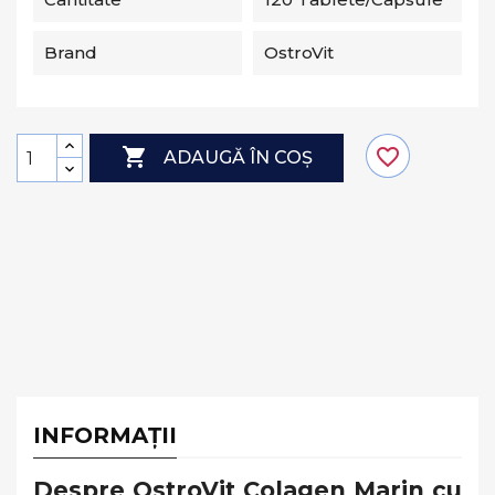
Brand
OstroVit

favorite_border
ADAUGĂ ÎN COȘ
INFORMAȚII
Despre OstroVit Colagen Marin cu