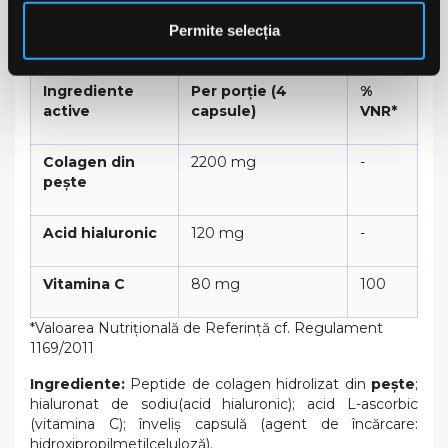
Produsul nu este indicat copiilor, femeilor însărcinate și
femeilor care alăptează.
Permite selecția
Informații Nutriționale
Ingrediente
Per porție (4
%
active
capsule)
VNR*
Colagen din
2200 mg
-
pește
Acid hialuronic
120 mg
-
Vitamina C
80 mg
100
*Valoarea Nutrițională de Referință cf. Regulament
1169/2011
Ingrediente:
Peptide de colagen hidrolizat din
pește
;
hialuronat de sodiu(acid hialuronic); acid L-ascorbic
(vitamina C); înveliș capsulă (agent de încărcare:
hidroxipropilmetilceluloză).